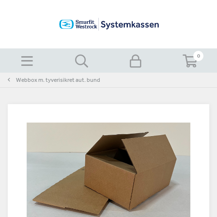
0
Webbox m. tyverisikret aut. bund