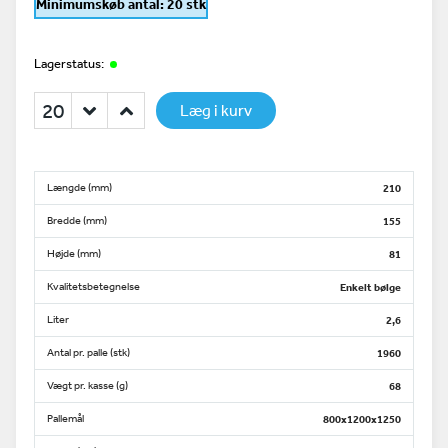
Minimumskøb antal: 20 stk
Lagerstatus:
Læg i kurv
Længde (mm)
210
Bredde (mm)
155
Højde (mm)
81
Kvalitetsbetegnelse
Enkelt bølge
Liter
2,6
Antal pr. palle (stk)
1960
Vægt pr. kasse (g)
68
Pallemål
800x1200x1250