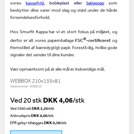
vores
kassefyld
, bobleplast eller
bølgepap
som
beskytter dine varer mod slag og stød under de hårde
for
sendelsesforhold.
Hos Smurfit Kappa har vi et stort fokus på miljøet, og
®
derfor er alt vores papemballage
FSC
-certificeret
og
fremstillet af bæredygtigt papir. Forestil dig, hvilke gode
signaler det sender til dine kunder.
Vær opmærksom på at alle mål er indvendige mål.
WEBBOX 210x155x81
Varenummer WEB210
Ved 20 stk
DKK 4,06
/stk
Ved 1960 stk
DKK 2,26
/stk
Anbrudspris
DKK 4,06
/
stk
EPR gebyr tillægges
DKK 0,18
/stk