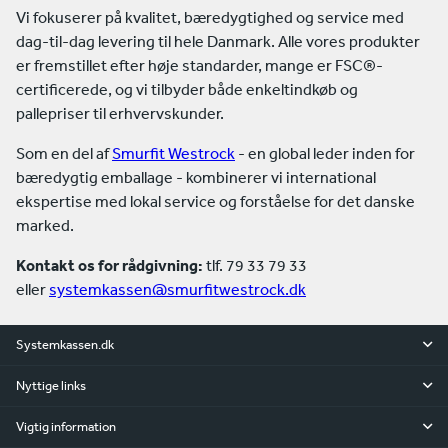
Vi fokuserer på kvalitet, bæredygtighed og service med
dag-til-dag levering til hele Danmark. Alle vores produkter
er fremstillet efter høje standarder, mange er FSC®-
certificerede, og vi tilbyder både enkeltindkøb og
pallepriser til erhvervskunder.
Som en del af
Smurfit Westrock
- en global leder inden for
bæredygtig emballage - kombinerer vi international
ekspertise med lokal service og forståelse for det danske
marked.
Kontakt os for rådgivning:
tlf. 79 33 79 33
eller
systemkassen@smurfitwestrock.dk
Systemkassen.dk
Nyttige links
Vigtig information