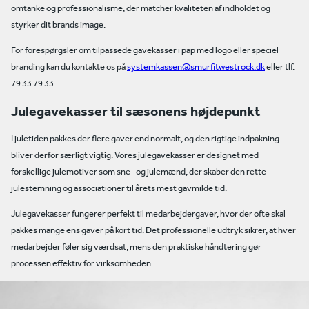
omtanke og professionalisme, der matcher kvaliteten af indholdet og
styrker dit brands image.
For forespørgsler om tilpassede gavekasser i pap med logo eller speciel
branding kan du kontakte os på
systemkassen@smurfitwestrock.dk
eller tlf.
79 33 79 33.
Julegavekasser til sæsonens højdepunkt
I juletiden pakkes der flere gaver end normalt, og den rigtige indpakning
bliver derfor særligt vigtig. Vores julegavekasser er designet med
forskellige julemotiver som sne- og julemænd, der skaber den rette
julestemning og associationer til årets mest gavmilde tid.
Julegavekasser fungerer perfekt til medarbejdergaver, hvor der ofte skal
pakkes mange ens gaver på kort tid. Det professionelle udtryk sikrer, at hver
medarbejder føler sig værdsat, mens den praktiske håndtering gør
processen effektiv for virksomheden.