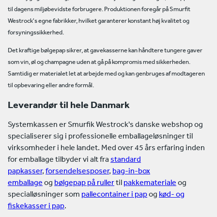
til dagens miljøbevidste forbrugere. Produktionen foregår på Smurfit
Westrock's egne fabrikker, hvilket garanterer konstant høj kvalitet og
forsyningssikkerhed.
Det kraftige bølgepap sikrer, at gavekasserne kan håndtere tungere gaver
som vin, øl og champagne uden at gå på kompromis med sikkerheden.
Samtidig er materialet let at arbejde med og kan genbruges af modtageren
til opbevaring eller andre formål.
Leverandør til hele Danmark
Systemkassen er Smurfik Westrock's danske webshop og
specialiserer sig i professionelle emballageløsninger til
virksomheder i hele landet. Med over 45 års erfaring inden
for emballage tilbyder vi alt fra
standard
papkasser
,
forsendelsesposer
,
bag-in-box
emballage
og
bølgepap på ruller
til
pakkemateriale
og
specialløsninger som
pallecontainer i pap
og
kød- og
fiskekasser i pap
.