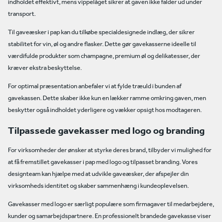
indholdet effektivt, mens vippelåget sikrer at gaven ikke falder ud under
transport.
Til gaveæsker i pap kan du tilkøbe specialdesignede indlæg, der sikrer
stabilitet for vin, øl og andre flasker. Dette gør gavekasserne ideelle til
værdifulde produkter som champagne, premium øl og delikatesser, der
kræver ekstra beskyttelse.
For optimal præsentation anbefaler vi at fylde træuld i bunden af
gavekassen. Dette skaber ikke kun en lækker ramme omkring gaven, men
beskytter også indholdet yderligere og vækker opsigt hos modtageren.
Tilpassede gavekasser med logo og branding
For virksomheder der ønsker at styrke deres brand, tilbyder vi mulighed for
at få fremstillet gavekasser i pap med logo og tilpasset branding. Vores
designteam kan hjælpe med at udvikle gaveæsker, der afspejler din
virksomheds identitet og skaber sammenhæng i kundeoplevelsen.
Gavekasser med logo er særligt populære som firmagaver til medarbejdere,
kunder og samarbejdspartnere. En professionelt brandede gavekasse viser