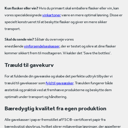
Kun flasker eller vin?
Hvis du primært skal emballere flasker eller vin, kan
vores specialdesignede
vinkartoner
være en mere optimal løsning. Disse er
specielt konstrueret til at beskytte flasker og giver en mere sikker
transport.
Skal du sende vin?
Så bør du overveje vores
enestående
vinforsendelseskasser
, der er testet og sikre at dine flasker
kommer sikkert frem til modtageren. Vi kalder det 'Save the bottles'.
Træuld til gavekurv
For at fuldende din gaveæske og skabe det perfekte udtryk tilbyder vi
træuld til gavekasser som
fyld til gaveæsker
. Træulden fungerer både
æstetisk og praktisk ved at fremhæve produkterne og beskytte dem
optimalt under transport og håndtering.
Bæredygtig kvalitet fra egen produktion
Alle gavekasser i pap er fremstillet af FSC®-certificeret papir fra
bæredygtigt skovbrug, hvilket sikrer miljøvenlige løsninger, der appellerer