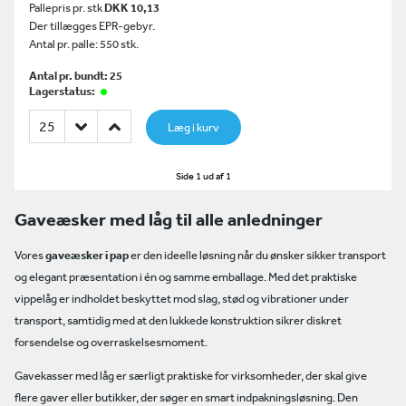
Pallepris pr. stk
DKK 10,13
Der tillægges EPR-gebyr.
Antal pr. palle: 550 stk.
Antal pr. bundt: 25
Lagerstatus:
Læg i kurv
Side 1 ud af 1
Gaveæsker med låg til alle anledninger
Vores
gaveæsker i pap
er den ideelle løsning når du ønsker sikker transport
og elegant præsentation i én og samme emballage. Med det praktiske
vippelåg er indholdet beskyttet mod slag, stød og vibrationer under
transport, samtidig med at den lukkede konstruktion sikrer diskret
forsendelse og overraskelsesmoment.
Gavekasser med låg er særligt praktiske for virksomheder, der skal give
flere gaver eller butikker, der søger en smart indpakningsløsning. Den