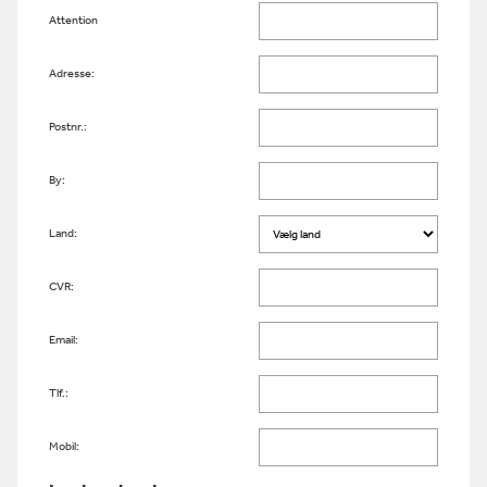
Attention
Adresse:
Postnr.:
By:
Land:
CVR:
Email:
Tlf.:
Mobil: