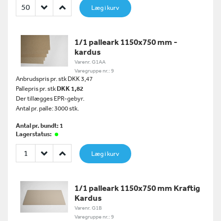
Læg i kurv
1/1 palleark 1150x750 mm -
kardus
Varenr. G1AA
Varegruppe nr.: 9
Anbrudspris pr. stk DKK 3,47
Pallepris pr. stk
DKK 1,82
Der tillægges EPR-gebyr.
Antal pr. palle: 3000 stk.
Antal pr. bundt: 1
Lagerstatus:
Læg i kurv
1/1 palleark 1150x750 mm Kraftig
Kardus
Varenr. G1B
Varegruppe nr.: 9