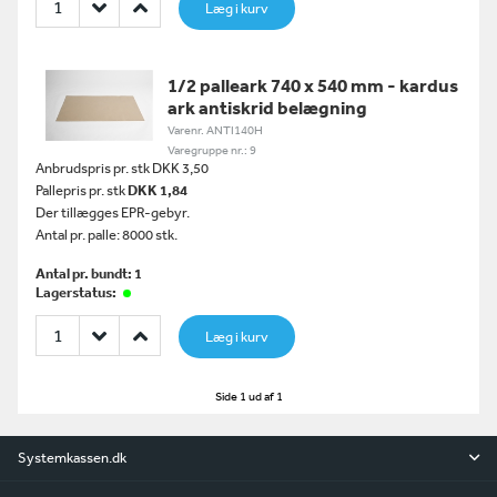
Læg i kurv
1/2 palleark 740 x 540 mm - kardus
ark antiskrid belægning
Varenr. ANTI140H
Varegruppe nr.: 9
Anbrudspris pr. stk DKK 3,50
Pallepris pr. stk
DKK 1,84
Der tillægges EPR-gebyr.
Antal pr. palle: 8000 stk.
Antal pr. bundt: 1
Lagerstatus:
Læg i kurv
Side 1 ud af 1
Systemkassen.dk