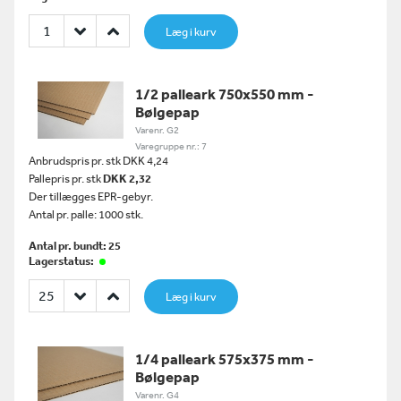
Læg i kurv
1/2 palleark 750x550 mm -
Bølgepap
Varenr. G2
Varegruppe nr.: 7
Anbrudspris pr. stk DKK 4,24
Pallepris pr. stk
DKK 2,32
Der tillægges EPR-gebyr.
Antal pr. palle: 1000 stk.
Antal pr. bundt: 25
Lagerstatus:
Læg i kurv
1/4 palleark 575x375 mm -
Bølgepap
Varenr. G4