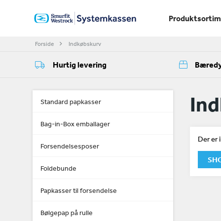
Produktsorti
Forside
Indkøbskurv
Hurtig levering
Bæredy
In
Standard papkasser
Bag-in-Box emballager
Der er 
Forsendelsesposer
SHO
Foldebunde
Papkasser til forsendelse
Bølgepap på rulle