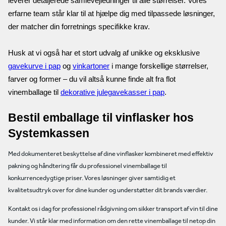
leverer detaljerede samlevejledninger til alle størrelser. Vores 
erfarne team står klar til at hjælpe dig med tilpassede løsninger, 
der matcher din forretnings specifikke krav. 

Husk at vi også har et stort udvalg af unikke og eksklusive 
gavekurve i pap
 og 
vinkartoner
 i mange forskellige størrelser, 
farver og former – du vil altså kunne finde alt fra flot 
vinemballage til 
dekorative julegavekasser i pap
.
Bestil emballage til vinflasker hos 
Systemkassen
Med dokumenteret beskyttelse af dine vinflasker kombineret med effektiv
pakning og håndtering får du professionel vinemballage til
konkurrencedygtige priser. Vores løsninger giver samtidig et
kvalitetsudtryk over for dine kunder og understøtter dit brands værdier.
Kontakt os i dag for professionel rådgivning om sikker transport af vin til dine
kunder. Vi står klar med information om den rette vinemballage til netop din