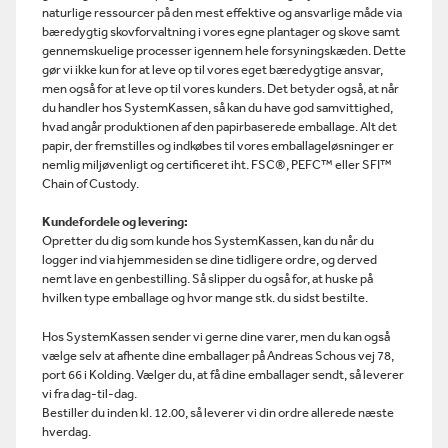
naturlige ressourcer på den mest effektive og ansvarlige måde via
bæredygtig skovforvaltning i vores egne plantager og skove samt
gennemskuelige processer igennem hele forsyningskæden. Dette
gør vi ikke kun for at leve op til vores eget bæredygtige ansvar,
men også for at leve op til vores kunders. Det betyder også, at når
du handler hos SystemKassen, så kan du have god samvittighed,
hvad angår produktionen af den papirbaserede emballage. Alt det
papir, der fremstilles og indkøbes til vores emballageløsninger er
nemlig miljøvenligt og
certificeret iht. FSC®, PEFC™ eller SFI™
Chain of Custody.
Kundefordele og levering:
Opretter du dig som kunde hos SystemKassen, kan du når du
logger ind via hjemmesiden se dine tidligere ordre, og derved
nemt lave en genbestilling. Så slipper du også for, at huske på
hvilken type emballage og hvor mange stk. du sidst bestilte.
Hos SystemKassen sender vi gerne dine varer, men du kan også
vælge selv at afhente dine emballager på Andreas Schous vej 78,
port 66 i Kolding. Vælger du, at få dine emballager sendt, så leverer
vi fra dag-til-dag.
Bestiller du inden kl. 12.00, så leverer vi din ordre allerede næste
hverdag.