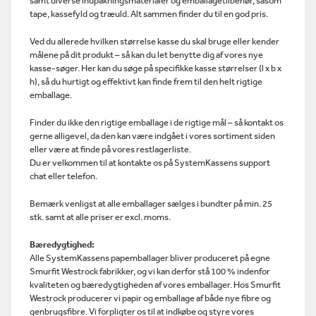
samt diverse indpakningsmaterialer og emballagetilbehør, såsom
tape, kassefyld og træuld. Alt sammen finder du til en god pris.
Ved du allerede hvilken størrelse kasse du skal bruge eller kender
målene på dit produkt – så kan du let benytte dig af vores nye
kasse-søger. Her kan du søge på specifikke kasse størrelser (l x b x
h), så du hurtigt og effektivt kan finde frem til den helt rigtige
emballage.
Finder du ikke den rigtige emballage i de rigtige mål – så kontakt os
gerne alligevel, da den kan være indgået i vores sortiment siden
eller være at finde på vores restlagerliste.
Du er velkommen til at kontakte os på SystemKassens support
chat eller telefon.
Bemærk venligst at alle emballager sælges i bundter på min. 25
stk. samt at alle priser er excl. moms.
Bæredygtighed:
Alle SystemKassens papemballager bliver produceret på egne
Smurfit Westrock fabrikker, og vi kan derfor stå 100 % indenfor
kvaliteten og bæredygtigheden af vores emballager. Hos Smurfit
Westrock producerer vi papir og emballage af både nye fibre og
genbrugsfibre. Vi forpligter os til at indkøbe og styre vores