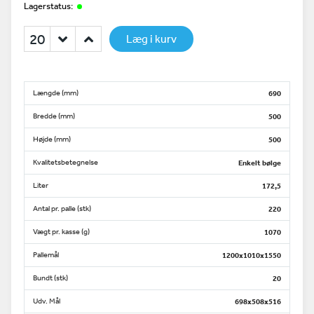
Lagerstatus:
Læg i kurv
Længde (mm)
690
Bredde (mm)
500
Højde (mm)
500
Kvalitetsbetegnelse
Enkelt bølge
Liter
172,5
Antal pr. palle (stk)
220
Vægt pr. kasse (g)
1070
Pallemål
1200x1010x1550
Bundt (stk)
20
Udv. Mål
698x508x516