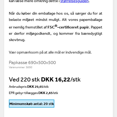
kan læse mere omkring dette i
størrelsesguiden
.
Når du køber din emballage hos os, så sørger du for at
belaste miljøet mindst muligt. Alt vores papemballage
®
er nemlig fremstillet af
FSC
-certificeret papir
. Pappet
er derfor miljøgodkendt, og kommer fra bæredygtigt
skovbrug.
Vær opmærksom på at alle mål er indvendige mål.
Papkasse 690x500x500
Varenummer S690
Ved 220 stk
DKK 16,22
/stk
Anbrudspris
DKK 29,65
/
stk
EPR gebyr tillægges
DKK 2,83
/stk
Minimumskøb antal: 20 stk