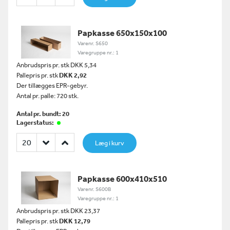
Papkasse 650x150x100
Varenr. S650
Varegruppe nr.: 1
Anbrudspris pr. stk DKK 5,34
Pallepris pr. stk
DKK 2,92
Der tillægges EPR-gebyr.
Antal pr. palle: 720 stk.
Antal pr. bundt: 20
Lagerstatus:
Læg i kurv
Papkasse 600x410x510
Varenr. S600B
Varegruppe nr.: 1
Anbrudspris pr. stk DKK 23,37
Pallepris pr. stk
DKK 12,79