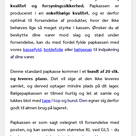
kvalitet og forsyningssikkerhed.
Papkassen er
produceret i en
enkeltbølge kvalitet
, og er derfor
optimal til forsendelse af produkter, hvor der ikke
behøves lige så meget styrke i kassen. Ønsker du at
beskytte dine varer mod slag og stød under
forsendelse, kan du med fordel fylde papkassen med
vores
kassefyld
,
boblefolie
eller
bølgepap
til indpakning
af dine varer.
Denne standard papkasse kommer i et
bundt af 20 stk.
og leveres plano
. Det vil sige at den ikke leveres
samlet, og derved optager mindre plads på dit lager.
Bølgepapkassen er tilmed hurtig og let at samle og
lukkes blot med
tape
i top og bund. Den
egner sig derfor
godt til almen brug på lageret.
Papkassen er som sagt velegnet til forsendelse med
posten, og kan sendes som størrelse XL ved GLS - du