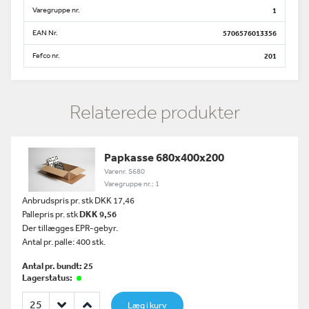
Varegruppe nr.
1
EAN Nr.
5706576013356
Fefco nr.
201
Relaterede produkter
Papkasse 680x400x200
Varenr. S680
Varegruppe nr.: 1
Anbrudspris pr. stk DKK 17,46
Pallepris pr. stk
DKK 9,56
Der tillægges EPR-gebyr.
Antal pr. palle: 400 stk.
Antal pr. bundt: 25
Lagerstatus:
Læg i kurv