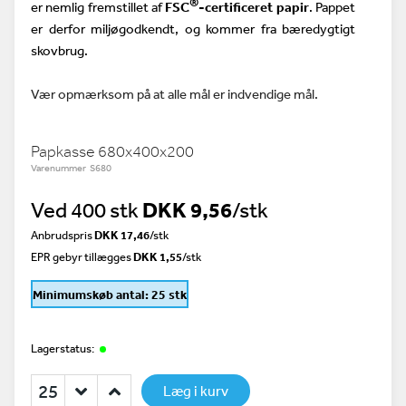
®
er nemlig fremstillet af
FSC
-certificeret papir
. Pappet
er derfor miljøgodkendt, og kommer fra bæredygtigt
skovbrug.
Vær opmærksom på at alle mål er indvendige mål.
Papkasse 680x400x200
Varenummer S680
Ved 400 stk
DKK 9,56
/stk
Anbrudspris
DKK 17,46
/
stk
EPR gebyr tillægges
DKK 1,55
/stk
Minimumskøb antal: 25 stk
Lagerstatus:
Læg i kurv