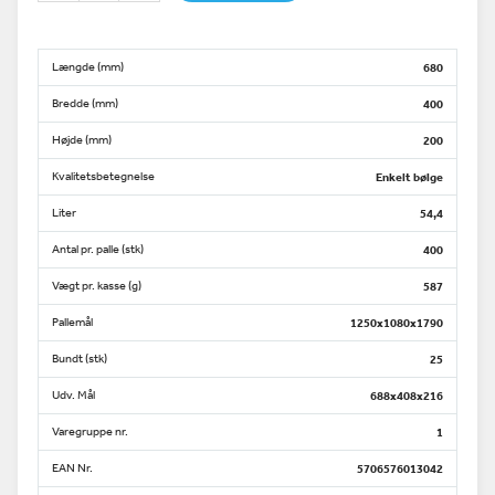
Længde (mm)
680
Bredde (mm)
400
Højde (mm)
200
Kvalitetsbetegnelse
Enkelt bølge
Liter
54,4
Antal pr. palle (stk)
400
Vægt pr. kasse (g)
587
Pallemål
1250x1080x1790
Bundt (stk)
25
Udv. Mål
688x408x216
Varegruppe nr.
1
EAN Nr.
5706576013042