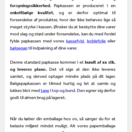
forsyningssikkerhed.
Papkassen er produceret i en
enkeltbølge kvalitet
, og er derfor optimal til
forsendelse af produkter, hvor der ikke behøves lige så
meget styrke i kassen. Ønsker du at beskytte dine varer
mod slag og stød under forsendelse, kan du med fordel
fylde papkassen med vores
kassefyld
,
boblefolie
eller
bølgepap
til indpakning af dine varer.
Denne standard papkasse kommer i et
bundt af xx stk.
og leveres plano.
Det vil sige at den ikke leveres
samlet, og derved optager mindre plads på dit lager.
Bølgepapkassen er tilmed hurtig og let at samle og
lukkes blot med
tape
i top og bund. Den
egner sig derfor
godt til almen brug på lageret.
Når du køber din emballage hos os, så sørger du for at
belaste miljøet mindst muligt. Alt vores papemballage