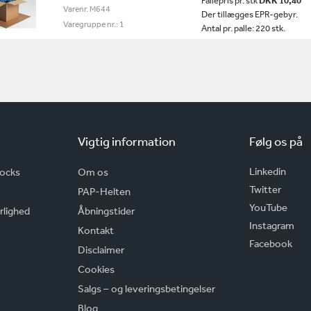
Pallepris pr. stk
DKK 10,40
Varenr. M644
Der tillægges EPR-gebyr.
Varegruppe nr.: 1
Antal pr. palle: 220 stk.
Vigtig information
Følg os på
Linkedin
rocks
Om os
Twitter
PAP-Helten
YouTube
rlighed
Åbningstider
Instagram
Kontakt
Facebook
Disclaimer
Cookies
Salgs – og leveringsbetingelser
Blog