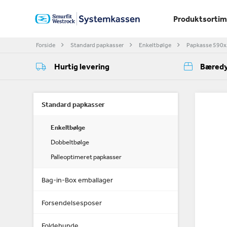
Produktsorti
Forside
Standard papkasser
Enkeltbølge
Papkasse 590
Hurtig levering
Bæredy
Standard papkasser
Enkeltbølge
Dobbeltbølge
Palleoptimeret papkasser
Bag-in-Box emballager
Forsendelsesposer
Foldebunde