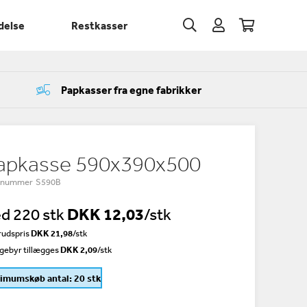
delse
Restkasser
Papkasser fra egne fabrikker
apkasse 590x390x500
enummer S590B
d 220 stk
DKK 12,03
/stk
udspris
DKK 21,98
/
stk
gebyr tillægges
DKK 2,09
/stk
imumskøb antal: 20 stk