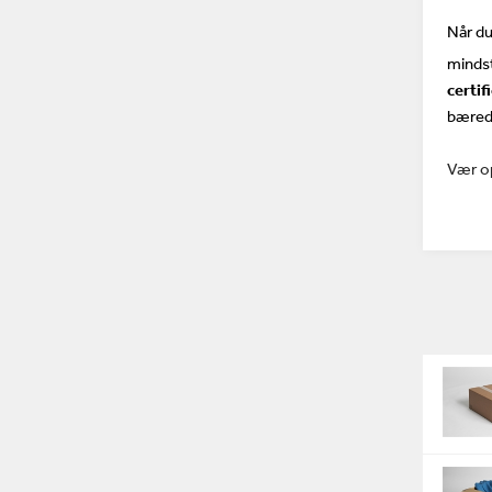
Når du
mindst
certif
bæred
Vær o