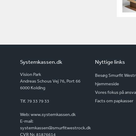
Systemkassen.dk
Nyttige links
Vision Park
Besøg Smurfit West
Andreas Schous Vej 76, Port 66
hjemmeside
6000 Kolding
Vores fokus på ansva
Facts om papkasser
Tlf. 79 33 79 33
Web:
www.systemkassen.dk
E-mail:
systemkassen@smurfitwestrock.dk
CVR Nr. 81876614