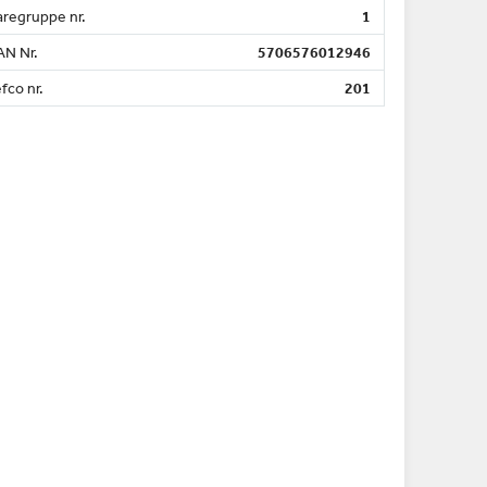
aregruppe nr.
1
AN Nr.
5706576012946
fco nr.
201