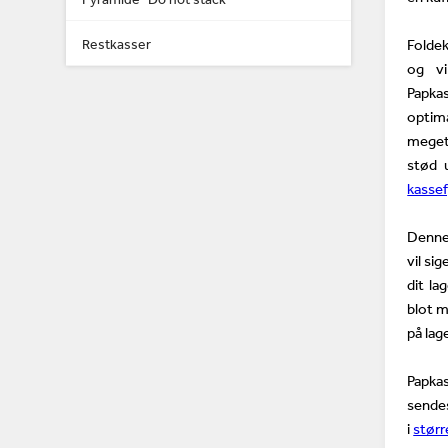
Restkasser
Folde
og vi
Papka
optima
meget 
stød 
kassef
Denne
vil si
dit la
blot 
på lag
Papkas
sende
i
størr