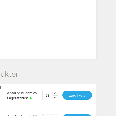
dukter
5
Antal pr. bundt: 25
Læg i kurv
Lagerstatus:
0