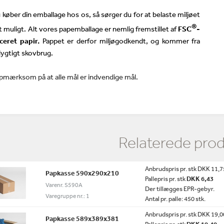
 køber din emballage hos os, så sørger du for at belaste miljøet
®
 muligt. Alt vores papemballage er nemlig fremstillet af
FSC
-
iceret papir.
Pappet er derfor miljøgodkendt, og kommer fra
ygtigt skovbrug.
pmærksom på at alle mål er indvendige mål.
Relaterede pro
Anbrudspris pr. stk DKK 11,7
Papkasse 590x290x210
Pallepris pr. stk
DKK 6,43
Varenr. S590A
Der tillægges EPR-gebyr.
Varegruppe nr.: 1
Antal pr. palle: 450 stk.
Anbrudspris pr. stk DKK 19,0
Papkasse 589x389x381