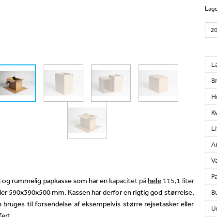
Lage
L
B
H
K
Li
An
Væ
Pa
ig og rummelig papkasse som har en
kapacitet på
hele
115,1 liter
ler 590x390x500 mm.
Kassen har derfor en rigtig god størrelse,
Bu
 bruges til forsendelse af eksempelvis større rejsetasker eller
U
fert.