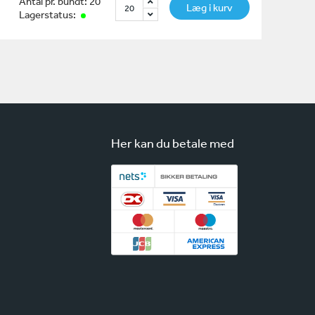
Antal pr. bundt: 20
Læg i kurv
Lagerstatus:
Her kan du betale med