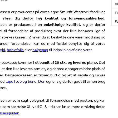
V
kassen er produceret på vores egne Smurfit
Westrock
fabrikker,
E
 sikrer dig derfor
høj kvalitet og forsyningssikkerhed.
Fe
ssen er produceret i en
enkeltbølge kvalitet
, og er derfor
l til forsendelse af produkter, hvor der ikke behøves lige så
styrke i kassen. Ønsker du at beskytte dine varer mod slag og
under forsendelse, kan du med fordel benytte dig af vores
yld
,
boblefolie
eller
bølgepap
til indpakning af dine varer.
 papkasse kommer i et
bundt af 20 stk. og leveres plano.
Det
ge at den ikke leveres samlet, og derved optager mindre plads på
ger. Bølgepapkassen er tilmed hurtig og let at samle og lukkes
med
tape
i top og bund. Den
egner sig derfor godt til almen brug
eret.
sen er som sagt velegnet til forsendelse med posten, og kan
s som størrelse XL ved GLS - du kan læse mere omkring dette
elsesguiden
.