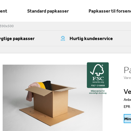
ment
Standard papkasser
Papkasser til forsen
x390x500
gtige papkasser
Hurtig kundeservice
P
Var
Ve
Anbr
EPR 
Min