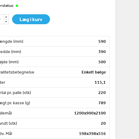
rstatus:
Læg i kurv
ængde (mm)
590
redde (mm)
390
øjde (mm)
500
valitetsbetegnelse
Enkelt bølge
ter
115,1
tal pr. palle (stk)
220
gt pr. kasse (g)
789
llemål
1200x900x2100
ndt (stk)
20
dv. Mål
598x398x516