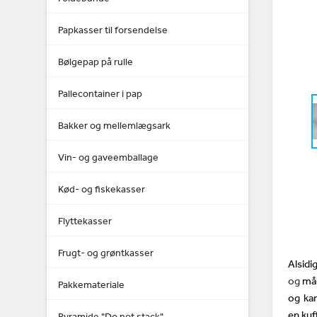
Papkasser til forsendelse
Bølgepap på rulle
Pallecontainer i pap
Bakker og mellemlægsark
Vin- og gaveemballage
Kød- og fiskekasser
Flyttekasser
Frugt- og grøntkasser
Alsid
og
må
Pakkemateriale
og kan
en kuf
Pyramide "Do not stack"