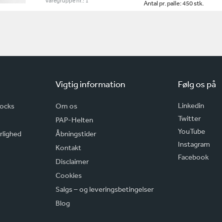
Varegruppe nr.: 1
Antal pr. palle: 450 stk.
Vigtig information
Følg os på
Linkedin
rocks
Om os
Twitter
PAP-Helten
YouTube
rlighed
Åbningstider
Instagram
Kontakt
Facebook
Disclaimer
Cookies
Salgs – og leveringsbetingelser
Blog