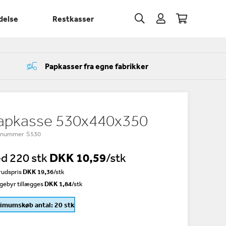
delse
Restkasser
Papkasser fra egne fabrikker
apkasse 530x440x350
enummer S530
d 220 stk
DKK 10,59
/stk
udspris
DKK 19,36
/
stk
gebyr tillægges
DKK 1,84
/stk
imumskøb antal: 20 stk