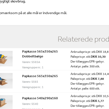
ygtigt skovbrug.
pmærksom på at alle mål er indvendige mål.
Relaterede pro
Papkasse 565x350x265
Anbrudspris pr. stk DKK 18,8
Dobbeltbølge
Pallepris pr. stk
DKK 10,30
Der tillægges EPR-gebyr.
Varenr. S565A
Antal pr. palle: 300 stk.
Varegruppe nr.: 1
Anbrudspris pr. stk DKK 14,4
Papkasse 565x350x265
Pallepris pr. stk
DKK 7,88
Varenr. S565
Der tillægges EPR-gebyr.
Varegruppe nr.: 1
Antal pr. palle: 600 stk.
Anbrudspris pr. stk DKK 10,5
Papkasse 540x290x160
Pallepris pr. stk
DKK 5,77
Varenr. S540
Der tillægges EPR-gebyr.