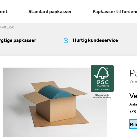
ment
Standard papkasser
Papkasser til forsen
x440x350
gtige papkasser
Hurtig kundeservice
P
Var
Ve
Anbr
EPR 
Min