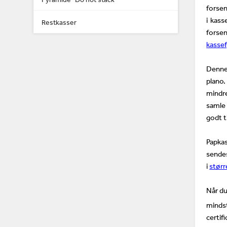
forsen
i kass
Restkasser
fors
kassef
Denne
plano.
mindre
samle
godt t
Papkas
sende
i
størr
Når du
mindst
certif