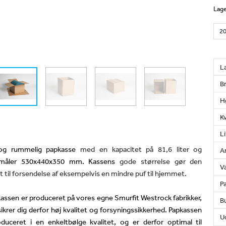
Lage
L
B
H
K
Li
og rummelig papkasse
med en kapacitet på 81,6 liter og
An
måler 530x440x350 mm.
Kassens
gode størrelse gør den
Væ
t til forsendelse af eksempelvis en mindre puf til hjemmet.
Pa
assen er produceret på vores egne Smurfit Westrock fabrikker,
Bu
sikrer dig derfor høj kvalitet og forsyningssikkerhed. Papkassen
U
duceret i en enkeltbølge kvalitet, og er derfor optimal til