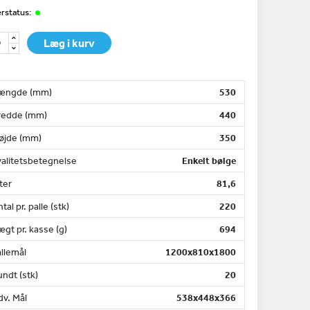
rstatus:
Læg i kurv
ængde (mm)
530
redde (mm)
440
øjde (mm)
350
valitetsbetegnelse
Enkelt bølge
ter
81,6
tal pr. palle (stk)
220
gt pr. kasse (g)
694
llemål
1200x810x1800
ndt (stk)
20
dv. Mål
538x448x366