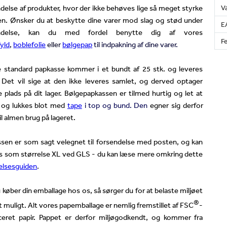
delse af produkter, hvor der ikke behøves lige så meget styrke
V
en. Ønsker du at beskytte dine varer mod slag og stød under
E
endelse, kan du med fordel benytte dig af vores
Fe
yld
,
boblefolie
eller
bølgepap
til indpakning af dine varer.
 standard papkasse kommer i et bundt af 25 stk. og leveres
 Det vil sige at den ikke leveres samlet, og derved optager
 plads på dit lager. Bølgepapkassen er tilmed hurtig og let at
 og lukkes blot med
tape
i top og bund. Den
egner sig derfor
il almen brug på lageret.
sen er som sagt velegnet til forsendelse med posten, og kan
s som størrelse XL ved GLS - du kan læse mere omkring dette
elsesguiden
.
 køber din emballage hos os, så sørger du for at belaste miljøet
®
 muligt. Alt vores papemballage er nemlig fremstillet af FSC
-
iceret papir. Pappet er derfor miljøgodkendt, og kommer fra