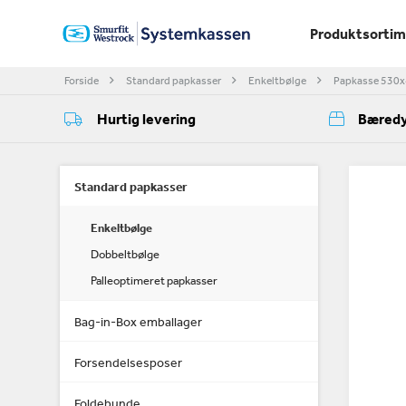
Produktsorti
Forside
Standard papkasser
Enkeltbølge
Papkasse 530
Hurtig levering
Bæredy
Standard papkasser
Enkeltbølge
Dobbeltbølge
Palleoptimeret papkasser
Bag-in-Box emballager
Forsendelsesposer
Foldebunde