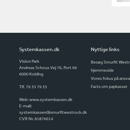
Systemkassen.dk
Nyttige links
Vision Park
Besøg Smurfit West
Andreas Schous Vej 76, Port 66
hjemmeside
6000 Kolding
Vores fokus på ansva
Facts om papkasser
Tlf. 79 33 79 33
Web:
www.systemkassen.dk
E-mail:
systemkassen@smurfitwestrock.dk
CVR Nr. 81876614