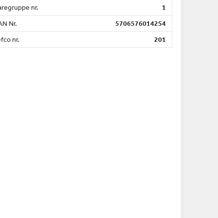
aregruppe nr.
1
AN Nr.
5706576014254
fco nr.
201