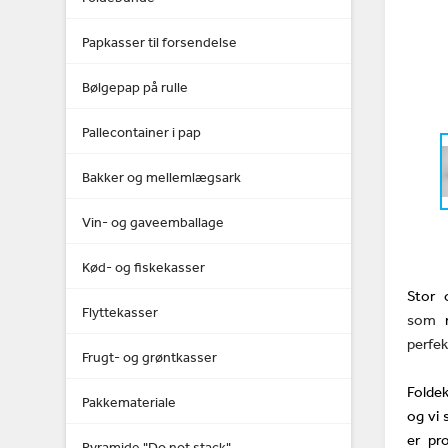
Papkasser til forsendelse
Bølgepap på rulle
Pallecontainer i pap
Bakker og mellemlægsark
Vin- og gaveemballage
Kød- og fiskekasser
Stor 
Flyttekasser
som
perfek
Frugt- og grøntkasser
Foldek
Pakkemateriale
og vi 
er pro
Pyramide "Do not stack"