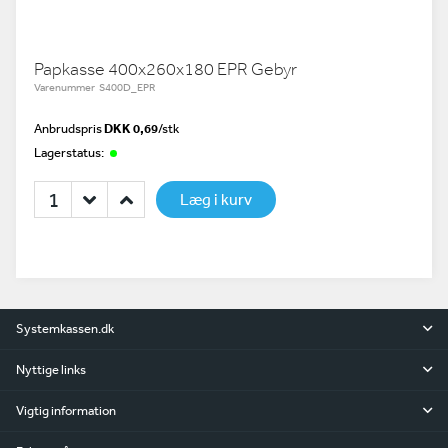
Papkasse 400x260x180 EPR Gebyr
Varenummer S400D_EPR
Anbrudspris
DKK 0,69
/
stk
Lagerstatus:
Læg i kurv
Systemkassen.dk
Nyttige links
Vigtig information