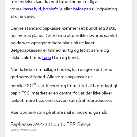
forsendelse, kan du med fordel benytte dig af
vores
kassefyld
,
boblefolie
eller
bølgepap
til indpakning
af dine varer.
Denne standard papkasse kommer i et bundt af 20 stk.
og leveres plano. Det vil sige at den ikke leveres samlet,
og derved optager mindre plads på dit lager.
Bølgepapkassen er tilmed hurtig og let at samle og
lukkes blot med
tape
i top og bund.
Når du køber emballage hos os, kan du gøre det med
god samvittighed. Alle vores papkasser er
®
nemlig FSC
-certificeret og fremstillet af bæredygtigt
papir. FSC-mærket er en garanti for, at der ikke bliver
fældet mere træ, end skoven kan nå at reproducere.
Vær opmærksom på at alle mål er indvendige mål.
Papkasse 392x335x540 EPR Gebyr
Varenummer S392