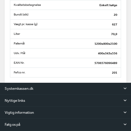
Kvalitetsbetegnelse
Enkelt bølge
Bundt (stk)
20
Vægt pr. kasse (g)
627
Liter
70,9
Pallemål
1200x800x2100
Udv. Mål
400x343x556
EAN Nr.
5706576096489
Fefco nr.
201
Systemkassen.dk
Nyttige links
Vigtig information
Følg os på