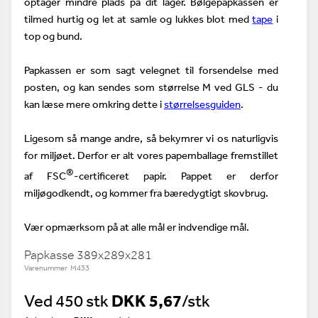
optager mindre plads på dit lager. Bølgepapkassen er
tilmed hurtig og let at samle og lukkes blot med
tape
i
top og bund.
Papkassen er som sagt velegnet til forsendelse med
posten, og kan sendes som størrelse M ved GLS - du
kan læse mere omkring dette i
størrelsesguiden
.
Ligesom så mange andre, så bekymrer vi os naturligvis
for miljøet. Derfor er alt vores papemballage fremstillet
®
af FSC
-certificeret papir. Pappet er derfor
miljøgodkendt, og kommer fra bæredygtigt skovbrug.
Vær opmærksom på at alle mål er indvendige mål.
Papkasse 389x289x281
Varenummer M433
Ved 450 stk
DKK 5,67
/stk