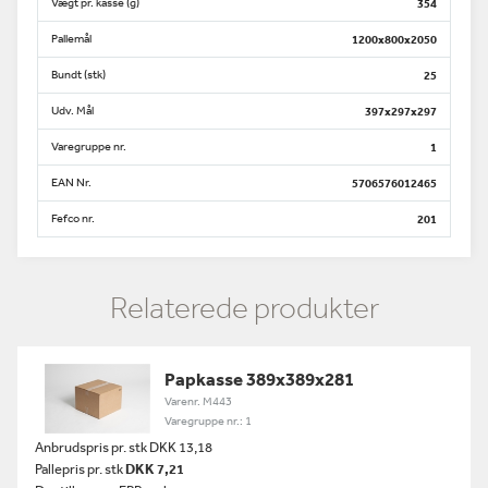
Vægt pr. kasse (g)
354
Pallemål
1200x800x2050
Bundt (stk)
25
Udv. Mål
397x297x297
Varegruppe nr.
1
EAN Nr.
5706576012465
Fefco nr.
201
Relaterede produkter
Papkasse 389x389x281
Varenr. M443
Varegruppe nr.: 1
Anbrudspris pr. stk DKK 13,18
Pallepris pr. stk
DKK 7,21