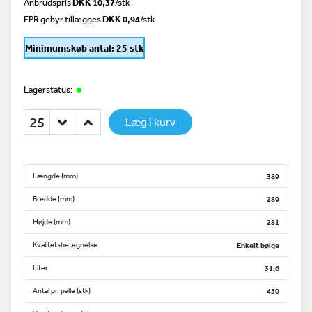
Anbrudspris
DKK 10,37
/
stk
EPR gebyr tillægges
DKK 0,94
/stk
Minimumskøb antal: 25 stk
Lagerstatus:
Læg i kurv
Længde (mm)
389
Bredde (mm)
289
Højde (mm)
281
Kvalitetsbetegnelse
Enkelt bølge
Liter
31,6
Antal pr. palle (stk)
450