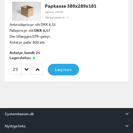
Papkasse 389x289x181
Varenr. M432
Varegruppe nr.: 1
Anbrudspris pr. stk DKK 8,35
Pallepris pr. stk
DKK 4,57
Der tillægges EPR-gebyr.
Antal pr. palle: 800 stk.
Antal pr. bundt: 25
Lagerstatus:
Læg i kurv
Systemkassen.dk
Nyttige links