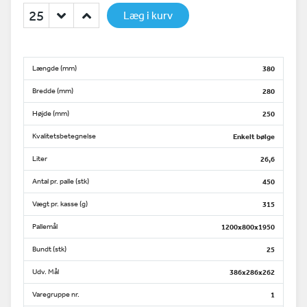
Læg i kurv
Længde (mm)
380
Bredde (mm)
280
Højde (mm)
250
Kvalitetsbetegnelse
Enkelt bølge
Liter
26,6
Antal pr. palle (stk)
450
Vægt pr. kasse (g)
315
Pallemål
1200x800x1950
Bundt (stk)
25
Udv. Mål
386x286x262
Varegruppe nr.
1