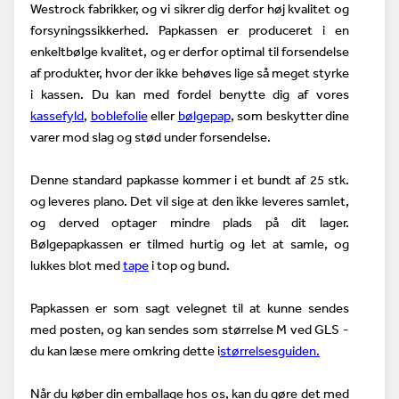
Westrock fabrikker, og vi sikrer dig derfor høj kvalitet og
forsyningssikkerhed. Papkassen er produceret i en
enkeltbølge kvalitet, og er derfor optimal til forsendelse
af produkter, hvor der ikke behøves lige så meget styrke
i kassen. Du kan med fordel benytte dig af vores
kassefyld
,
boblefolie
eller
bølgepap
, som beskytter dine
varer mod slag og stød under forsendelse.
Denne standard papkasse kommer i et bundt af 25 stk.
og leveres plano. Det vil sige at den ikke leveres samlet,
og derved optager mindre plads på dit lager.
Bølgepapkassen er tilmed hurtig og let at samle, og
lukkes blot med
tape
i top og bund.
Papkassen er som sagt velegnet til at kunne sendes
med posten, og kan sendes som størrelse M ved GLS -
du kan læse mere omkring dette i
størrelsesguiden.
Når du køber din emballage hos os, kan du gøre det med