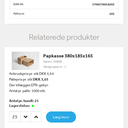
EAN Nr.
5706576014261
Fefco nr.
201
Relaterede produkter
Papkasse 380x185x165
Varenr. S380B
Varegruppe nr.: 1
Anbrudspris pr. stk DKK 5,54
Pallepris pr. stk
DKK 3,03
Der tillægges EPR-gebyr.
Antal pr. palle: 1000 stk.
Antal pr. bundt: 25
Lagerstatus:
Læg i kurv