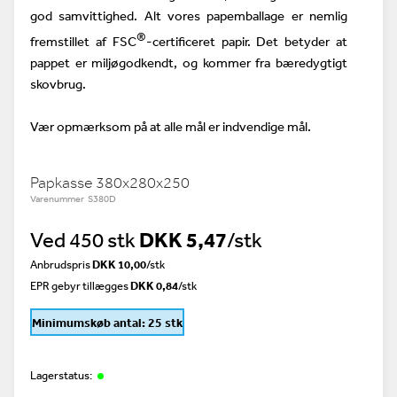
god samvittighed. Alt vores papemballage er nemlig
®
fremstillet af FSC
-certificeret papir. Det betyder at
pappet er miljøgodkendt, og kommer fra bæredygtigt
skovbrug.
Vær opmærksom på at alle mål er indvendige mål.
Papkasse 380x280x250
Varenummer S380D
Ved 450 stk
DKK 5,47
/stk
Anbrudspris
DKK 10,00
/
stk
EPR gebyr tillægges
DKK 0,84
/stk
Minimumskøb antal: 25 stk
Lagerstatus: