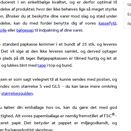
duceret i en enkeltbølge kvalitet, og er derfor optimal til
U
delse af produkter, hvor der ikke behøves lige så meget styrke
E
en. Ø
nsker du at beskytte dine varer mod slag og stød under
ndelse, kan du med fordel
benytte dig af vores
kassefyld
,
Fe
olie
eller
bølgepap
til indpakning af dine varer.
 standard papkasse kommer i et bundt af 25 stk. og leveres
 Det vil sige at den ikke leveres samlet, og derved optager
 plads på dit lager. Bølgepapkassen er tilmed hurtig og let at
 og lukkes blot med
tape
i top og bund.
sen er som sagt velegnet til at kunne sendes med posten, og
endes som størrelse S ved GLS - du kan læse mere omkring
i
størrelsesguiden
.
u køber din emballage hos os, kan du gøre det med god
®
tighed. Alt vores papemballage er nemlig fremstillet af FSC
-
ficeret papir. Det betyder at pappet er miljøgodkendt, og
r fra bæredygtigt skovbrug.