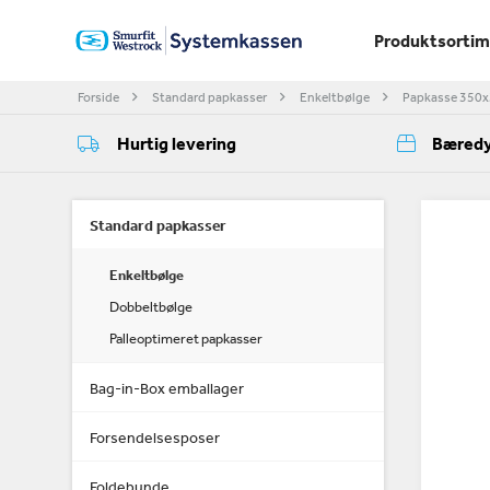
Produktsorti
Forside
Standard papkasser
Enkeltbølge
Papkasse 350
Hurtig levering
Bæredy
Standard papkasser
Enkeltbølge
Dobbeltbølge
Palleoptimeret papkasser
Bag-in-Box emballager
Forsendelsesposer
Foldebunde