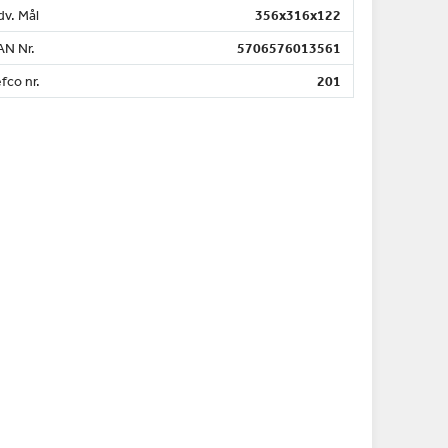
dv. Mål
356x316x122
AN Nr.
5706576013561
fco nr.
201