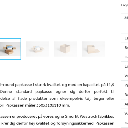
Lage
L
B
H
Li
Væ
l-round papkasse i stærk kvalitet og med en kapacitet på 11,9
Pa
. Denne standard papkasse egner sig derfor perfekt til
Bu
ndelse af flade produkter som
eksempelvis tøj, bøger eller
An
il. Papk
assen måler 350x310x110 mm.
V
kassen er produceret på vores egne Smurfit
Westrock
fabrikker,
sikrer dig derfor høj kvalitet og forsyningssikkerhed.
Papkassen
K