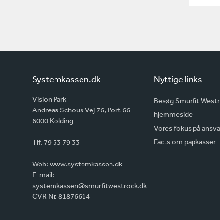
Systemkassen.dk
Nyttige links
Vision Park
Besøg Smurfit West
Andreas Schous Vej 76, Port 66
hjemmeside
6000 Kolding
Vores fokus på ansva
Facts om papkasser
Tlf. 79 33 79 33
Web:
www.systemkassen.dk
E-mail:
systemkassen@smurfitwestrock.dk
CVR Nr. 81876614