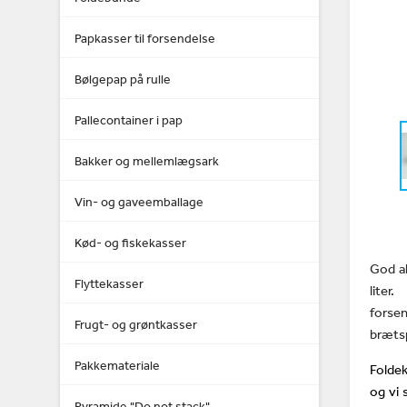
Papkasser til forsendelse
Bølgepap på rulle
Pallecontainer i pap
Bakker og mellemlægsark
Vin- og gaveemballage
Kød- og fiskekasser
God al
Flyttekasser
liter
forse
Frugt- og grøntkasser
brætsp
Pakkemateriale
Folde
og vi 
Pyramide "Do not stack"