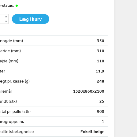
rstatus:
Læg i kurv
ængde (mm)
350
redde (mm)
310
øjde (mm)
110
ter
11,9
gt pr. kasse (g)
248
llemål
1320x860x2100
ndt (stk)
25
tal pr. palle (stk)
900
aregruppe nr.
1
valitetsbetegnelse
Enkelt bølge