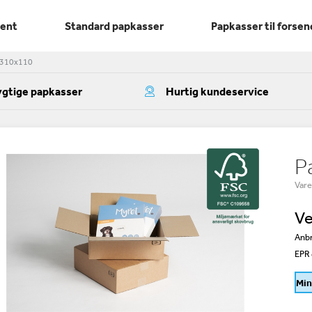
ment
Standard papkasser
Papkasser til forsen
x310x110
gtige papkasser
Hurtig kundeservice
P
Var
Ve
Anbr
EPR 
Min