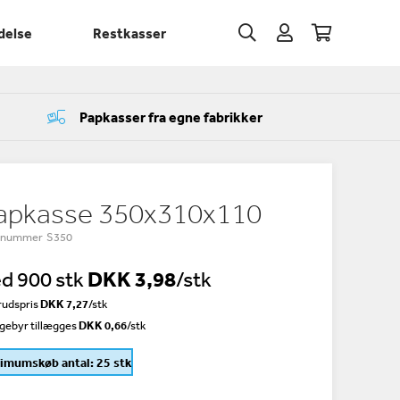
delse
Restkasser
Papkasser fra egne fabrikker
apkasse 350x310x110
enummer S350
d 900 stk
DKK 3,98
/stk
udspris
DKK 7,27
/
stk
gebyr tillægges
DKK 0,66
/stk
imumskøb antal: 25 stk