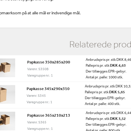
pmærksom på at alle mål er indvendige mål.
Relaterede pro
Anbrudspris pr. stk DKK 8,4
Papkasse 350x285x200
Pallepris pr. stk
DKK 4,63
Varenr. S350B
Der tillægges EPR-gebyr.
Varegruppe nr.: 1
Antal pr. palle: 1000 stk.
Anbrudspris pr. stk DKK 10,3
Papkasse 345x290x310
Pallepris pr. stk
DKK 5,65
Varenr. S345
Der tillægges EPR-gebyr.
Varegruppe nr.: 1
Antal pr. palle: 400 stk.
Anbrudspris pr. stk DKK 6,4
Papkasse 365x210x213
Pallepris pr. stk
DKK 3,52
Varenr. S365
Der tillægges EPR-gebyr.
Varegruppe nr.: 1
Antal pr. palle: 800 stk.