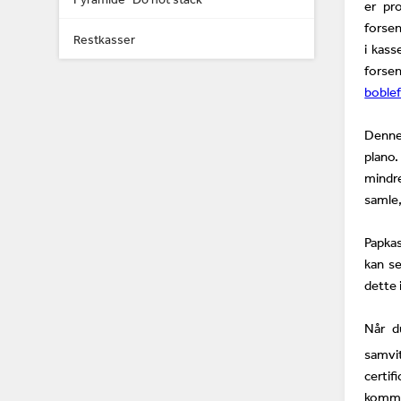
er pro
forsen
Restkasser
i kass
forse
boblef
Denne
plano.
mindre
samle,
Papkas
kan s
dette 
Når d
samvit
certi
komme