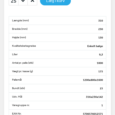
Læg i kurv
Længde (mm)
310
Bredde (mm)
230
Højde (mm)
130
Kvalitetsbetegnelse
Enkelt bølge
Liter
9,3
Antal pr. palle (stk)
1000
Vægt pr. kasse (g)
175
Pallemål
1200x800x1600
Bundt (stk)
25
Udv. Mål
316x236x142
Varegruppe nr.
1
EAN Nr.
5706576012571