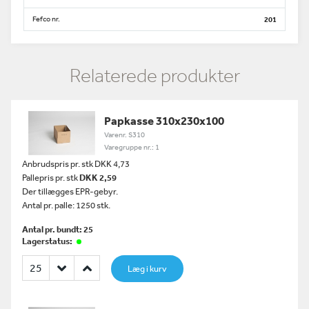
Fefco nr.
201
Relaterede produkter
Papkasse 310x230x100
Varenr. S310
Varegruppe nr.: 1
Anbrudspris pr. stk DKK 4,73
Pallepris pr. stk
DKK 2,59
Der tillægges EPR-gebyr.
Antal pr. palle: 1250 stk.
Antal pr. bundt: 25
Lagerstatus:
Læg i kurv