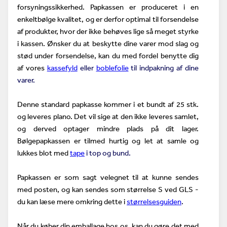
forsyningssikkerhed. Papkassen er produceret i en
enkeltbølge kvalitet, og er derfor optimal til forsendelse
af produkter, hvor der ikke behøves lige så meget styrke
i kassen. Ønsker du at beskytte dine varer mod slag og
stød under forsendelse, kan du med fordel benytte dig
af vores
kassefyld
eller
boblefolie
til indpakning af dine
varer.
Denne standard papkasse kommer i et bundt af 25 stk.
og leveres plano. Det vil sige at den ikke leveres samlet,
og derved optager mindre plads på dit lager.
Bølgepapkassen er tilmed hurtig og let at samle og
lukkes blot med
tape
i top og bund.
Papkassen er som sagt velegnet til at kunne sendes
med posten, og kan sendes som størrelse S ved GLS -
du kan læse mere omkring dette i
størrelsesguiden
.
Når du køber din emballage hos os, kan du gøre det med