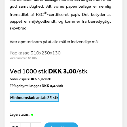
god samvittighed. Alt vores papemballage er nemlig
®
fremstillet af FSC
-certificeret papir. Det betyder at
pappet er miljøgodkendt, og kommer fra bæredygtigt
skovbrug.
Vær opmærksom på at alle mål er indvendige mål.
Papkasse 310x230x130
Varenummer S310A
Ved 1000 stk
DKK 3,00
/stk
Anbrudspris
DKK 5,47
/
stk
EPR gebyr tillægges
DKK 0,47
/stk
Minimumskøb antal: 25 stk
Lagerstatus: