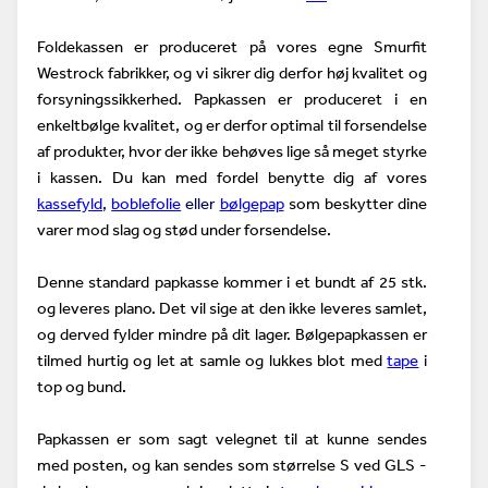
Foldekassen er produceret på vores egne Smurfit
Westrock fabrikker, og vi sikrer dig derfor høj kvalitet og
forsyningssikkerhed. Papkassen er produceret i en
enkeltbølge kvalitet, og er derfor optimal til forsendelse
af produkter, hvor der ikke behøves lige så meget styrke
i kassen. Du kan med fordel benytte dig af vores
kassefyld
,
boblefolie
eller
bølgepap
som beskytter dine
varer mod slag og stød under forsendelse.
Denne standard papkasse kommer i et bundt af 25 stk.
og leveres plano. Det vil sige at den ikke leveres samlet,
og derved fylder mindre på dit lager. Bølgepapkassen er
tilmed hurtig og let at samle og lukkes blot med
tape
i
top og bund.
Papkassen er som sagt velegnet til at kunne sendes
med posten, og kan sendes som størrelse S ved GLS -