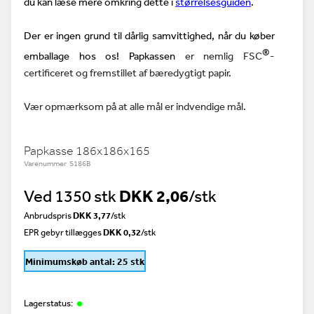
du kan læse mere omkring dette i
størrelsesguiden
.
Der er ingen grund til dårlig samvittighed, når du køber
®
emballage hos os! Papkassen
er nemlig
FSC
-
certificeret og fremstillet af bæredygtigt papir.
Vær opmærksom på at alle mål er indvendige mål.
Papkasse 186x186x165
Varenummer S186B
Ved 1350 stk
DKK 2,06
/stk
Anbrudspris
DKK 3,77
/
stk
EPR gebyr tillægges
DKK 0,32
/stk
Minimumskøb antal: 25 stk
Lagerstatus: