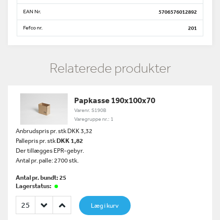
EAN Nr.
5706576012892
Fefco nr.
201
Relaterede produkter
Papkasse 190x100x70
Varenr. S190B
Varegruppe nr.: 1
Anbrudspris pr. stk DKK 3,32
Pallepris pr. stk
DKK 1,82
Der tillægges EPR-gebyr.
Antal pr. palle: 2700 stk.
Antal pr. bundt: 25
Lagerstatus:
Læg i kurv