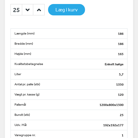
Læg i kurv
Længde (mm)
186
Bredde (mm)
186
Højde (mm)
165
Kvalitetsbetegnelse
Enkelt bølge
Liter
5,7
Antal pr. palle (stk)
1350
Vægt pr. kasse (g)
120
Pallemål
1200x800x1500
Bundt (stk)
25
Udv. Mål
192x192x177
Varegruppe nr.
1