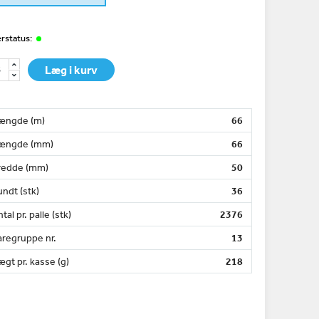
rstatus:
Læg i kurv
ængde (m)
66
ængde (mm)
66
redde (mm)
50
ndt (stk)
36
tal pr. palle (stk)
2376
aregruppe nr.
13
gt pr. kasse (g)
218