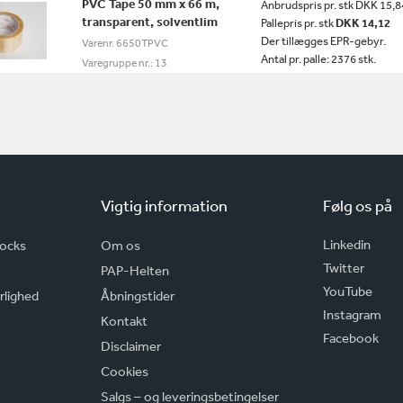
PVC Tape 50 mm x 66 m,
Anbrudspris pr. stk DKK 15,8
transparent, solventlim
Pallepris pr. stk
DKK 14,12
Der tillægges EPR-gebyr.
Varenr. 6650TPVC
Antal pr. palle: 2376 stk.
Varegruppe nr.: 13
Vigtig information
Følg os på
Linkedin
rocks
Om os
Twitter
PAP-Helten
YouTube
rlighed
Åbningstider
Instagram
Kontakt
Facebook
Disclaimer
Cookies
Salgs – og leveringsbetingelser