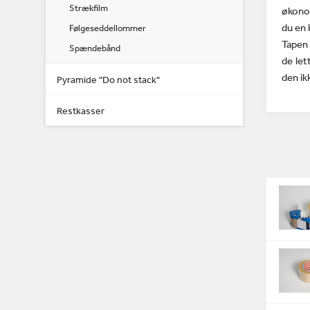
Strækfilm
økonom
du en 
Følgeseddellommer
Tapen 
Spændebånd
de let
den ik
Pyramide "Do not stack"
Restkasser