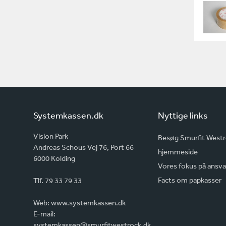
Systemkassen.dk
Nyttige links
Vision Park
Besøg Smurfit West
Andreas Schous Vej 76, Port 66
hjemmeside
6000 Kolding
Vores fokus på ansva
Facts om papkasser
Tlf. 79 33 79 33
Web:
www.systemkassen.dk
E-mail:
systemkassen@smurfitwestrock.dk