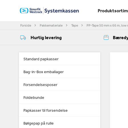
Produktsorti
Forside
Pakkemateriale
Tape
PP-Tape 50 mm x 66 m, low n
Hurtig levering
Bæredy
Standard papkasser
Bag-in-Box emballager
Forsendelsesposer
Foldebunde
Papkasser til forsendelse
Bølgepap på rulle