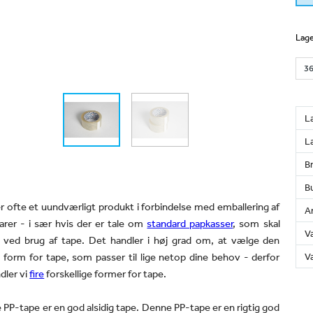
Lage
L
L
B
Bu
r ofte et uundværligt produkt i forbindelse med emballering af
An
arer - i sær hvis der er tale om
standard papkasser
, som skal
V
s ved brug af tape. Det handler i høj grad om, at vælge den
e form for tape, som passer til lige netop dine behov -
derfor
Væ
dler vi
fire
forskellige former for tape.
PP-tape er en god alsidig tape. Denne PP-tape er en rigtig god