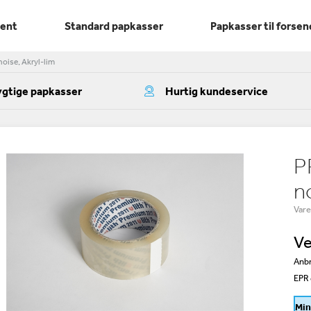
ment
Standard papkasser
Papkasser til forsen
oise, Akryl-lim
gtige papkasser
Hurtig kundeservice
P
n
Var
Ve
Anbr
EPR 
Min