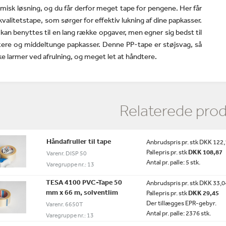
isk løsning, og du får derfor meget tape for pengene. Her får
kvalitetstape, som sørger for effektiv lukning af dine papkasser.
kan benyttes til en lang række opgaver, men egner sig bedst til
tere og middeltunge papkasser. Denne PP-tape er støjsvag, så
ke larmer ved afrulning, og meget let at håndtere.
Relaterede pro
Håndafruller til tape
Anbrudspris pr. stk DKK 122
Pallepris pr. stk
DKK 108,87
Varenr. DISP 50
Antal pr. palle: 5 stk.
Varegruppe nr.: 13
TESA 4100 PVC-Tape 50
Anbrudspris pr. stk DKK 33,0
mm x 66 m, solventlim
Pallepris pr. stk
DKK 29,45
Der tillægges EPR-gebyr.
Varenr. 6650T
Antal pr. palle: 2376 stk.
Varegruppe nr.: 13