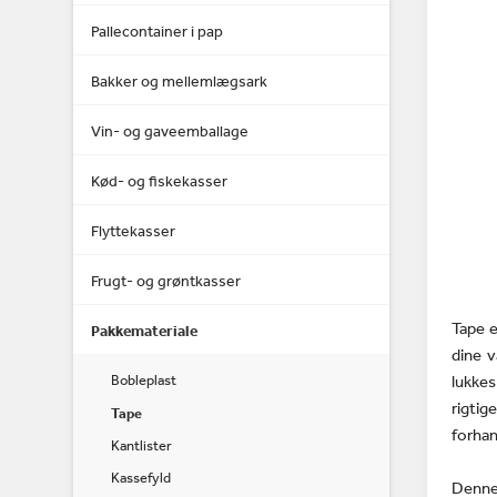
Pallecontainer i pap
Bakker og mellemlægsark
Vin- og gaveemballage
Kød- og fiskekasser
Flyttekasser
Frugt- og grøntkasser
Tape e
Pakkemateriale
dine v
Bobleplast
lukke
rigtig
Tape
forhan
Kantlister
Kassefyld
Denne 