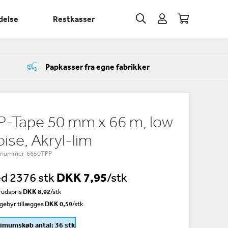
delse
Restkasser
Papkasser fra egne fabrikker
P-Tape 50 mm x 66 m, low
oise, Akryl-lim
enummer 6650TPP
d 2376 stk
DKK 7,95
/stk
udspris
DKK 8,92
/
stk
gebyr tillægges
DKK 0,59
/stk
imumskøb antal: 36 stk