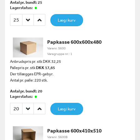
Antal pr. bundt: 25
Lagerstatus:
Læg i kurv
Papkasse 600x600x480
Varenr. S600
Varegruppe nr.: 1
Anbrudspris pr. stk DKK 32,25
Pallepris pr. stk
DKK 17,65
Der tillægges EPR-gebyr.
Antal pr. palle: 220 stk.
Antal pr. bundt: 20
Lagerstatus:
Læg i kurv
Papkasse 600x410x510
Varenr. S600B