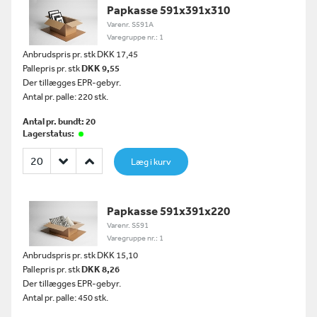
Papkasse 591x391x310
Varenr. S591A
Varegruppe nr.: 1
Anbrudspris pr. stk DKK 17,45
Pallepris pr. stk
DKK 9,55
Der tillægges EPR-gebyr.
Antal pr. palle: 220 stk.
Antal pr. bundt: 20
Lagerstatus:
Læg i kurv
Papkasse 591x391x220
Varenr. S591
Varegruppe nr.: 1
Anbrudspris pr. stk DKK 15,10
Pallepris pr. stk
DKK 8,26
Der tillægges EPR-gebyr.
Antal pr. palle: 450 stk.