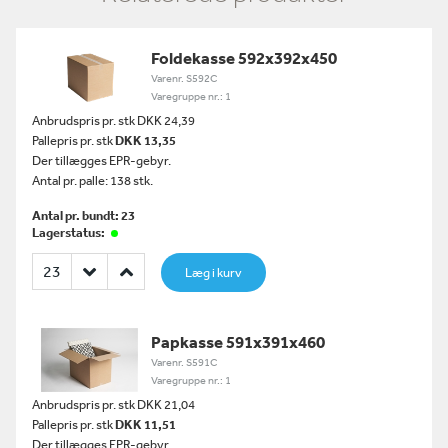
Foldekasse 592x392x450
Varenr. S592C
Varegruppe nr.: 1
Anbrudspris pr. stk DKK 24,39
Pallepris pr. stk
DKK 13,35
Der tillægges EPR-gebyr.
Antal pr. palle: 138 stk.
Antal pr. bundt: 23
Lagerstatus:
Læg i kurv
Papkasse 591x391x460
Varenr. S591C
Varegruppe nr.: 1
Anbrudspris pr. stk DKK 21,04
Pallepris pr. stk
DKK 11,51
Der tillægges EPR-gebyr.