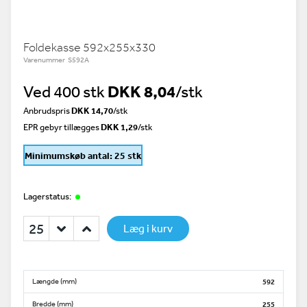
Foldekasse 592x255x330
Varenummer S592A
Ved 400 stk
DKK 8,04
/stk
Anbrudspris
DKK 14,70
/
stk
EPR gebyr tillægges
DKK 1,29
/stk
Minimumskøb antal: 25 stk
Lagerstatus:
Læg i kurv
Længde (mm)
592
Bredde (mm)
255