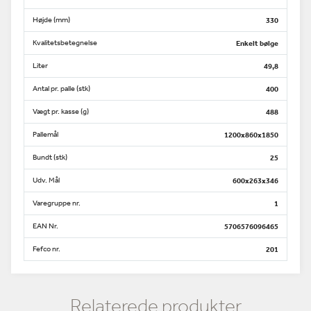
Højde (mm)
330
Kvalitetsbetegnelse
Enkelt bølge
Liter
49,8
Antal pr. palle (stk)
400
Vægt pr. kasse (g)
488
Pallemål
1200x860x1850
Bundt (stk)
25
Udv. Mål
600x263x346
Varegruppe nr.
1
EAN Nr.
5706576096465
Fefco nr.
201
Relaterede produkter