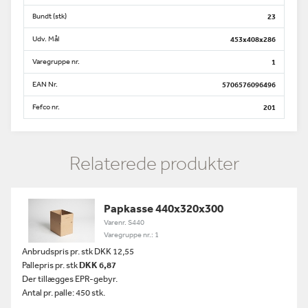
Bundt (stk)
23
Udv. Mål
453x408x286
Varegruppe nr.
1
EAN Nr.
5706576096496
Fefco nr.
201
Relaterede produkter
Papkasse 440x320x300
Varenr. S440
Varegruppe nr.: 1
Anbrudspris pr. stk DKK 12,55
Pallepris pr. stk
DKK 6,87
Der tillægges EPR-gebyr.
Antal pr. palle: 450 stk.