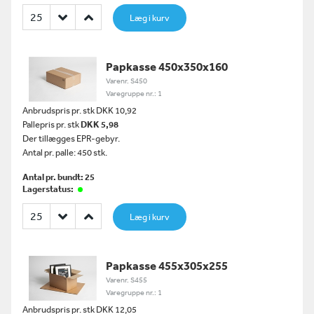
Læg i kurv
Papkasse 450x350x160
Varenr. S450
Varegruppe nr.: 1
Anbrudspris pr. stk DKK 10,92
Pallepris pr. stk
DKK 5,98
Der tillægges EPR-gebyr.
Antal pr. palle: 450 stk.
Antal pr. bundt: 25
Lagerstatus:
Læg i kurv
Papkasse 455x305x255
Varenr. S455
Varegruppe nr.: 1
Anbrudspris pr. stk DKK 12,05