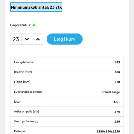
Minimumskøb antal: 23 stk
Lagerstatus:
Læg i kurv
Længde (mm)
445
Bredde (mm)
400
Højde (mm)
270
Kvalitetsbetegnelse
Enkelt bølge
Liter
48,1
Antal pr. palle (stk)
276
Vægt pr. kasse (g)
556
Pallemål
1380x840x1250