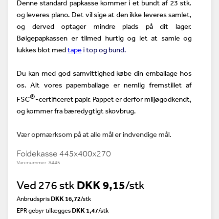
Denne standard papkasse kommer i et bundt af 23 stk.
og leveres plano. Det vil sige at den ikke leveres samlet,
og derved optager mindre plads på dit lager.
Bølgepapkassen er tilmed hurtig og let at samle og
lukkes blot med
tape
i top og bund.
Du kan med god samvittighed købe din emballage hos
os. Alt vores papemballage er nemlig fremstillet af
®
FSC
-certificeret papir. Pappet er derfor miljøgodkendt,
og kommer fra bæredygtigt skovbrug.
Vær opmærksom på at alle mål er indvendige mål.
Foldekasse 445x400x270
Varenummer S445
Ved 276 stk
DKK 9,15
/stk
Anbrudspris
DKK 16,72
/
stk
EPR gebyr tillægges
DKK 1,47
/stk