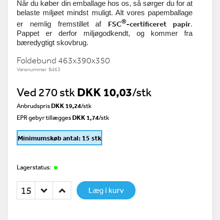
Når du køber din emballage hos os, så sørger du for at
belaste miljøet mindst muligt. Alt vores papemballage
®
FSC
-certificeret papir
er nemlig fremstillet af
.
Pappet er derfor miljøgodkendt, og kommer fra
bæredygtigt skovbrug.
Foldebund 463x390x350
Varenummer B463
Ved 270 stk
DKK 10,03
/stk
Anbrudspris
DKK 19,24
/
stk
EPR gebyr tillægges
DKK 1,74
/stk
Minimumskøb antal: 15 stk
Lagerstatus:
Læg i kurv