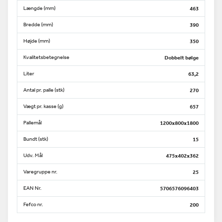
Længde (mm)
463
Bredde (mm)
390
Højde (mm)
350
Kvalitetsbetegnelse
Dobbelt bølge
Liter
63,2
Antal pr. palle (stk)
270
Vægt pr. kasse (g)
657
Pallemål
1200x800x1800
Bundt (stk)
15
Udv. Mål
475x402x362
Varegruppe nr.
25
EAN Nr.
5706576096403
Fefco nr.
200