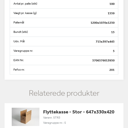
Antal pr. palle (stk)
100
Vægt pr. kasse (g)
1559
Pallemål
1200x1070x1250
Bundt (stk)
15
Udv. Mål
715x397x445
Varegruppe nr.
5
EAN Nr.
5706576013950
Fefco nr.
201
Relaterede produkter
Flyttekasse - Stor - 647x330x420
Varenr. STR3
Varegruppe nr.: 5