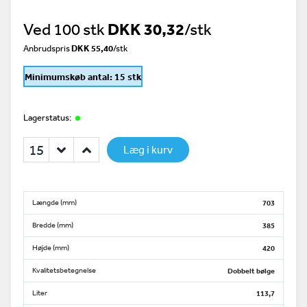
Ved 100 stk
DKK 30,32
/stk
Anbrudspris
DKK 55,40
/
stk
Minimumskøb antal: 15 stk
Lagerstatus:
Læg i kurv
Længde (mm)
703
Bredde (mm)
385
Højde (mm)
420
Kvalitetsbetegnelse
Dobbelt bølge
Liter
113,7