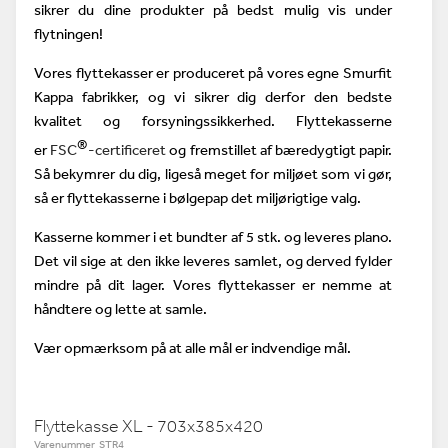
sikrer du dine produkter på bedst mulig vis under
flytningen!
Vores flyttekasser er produceret på vores egne Smurfit
Kappa fabrikker, og vi sikrer dig derfor den bedste
kvalitet og forsyningssikkerhed. Flyttekasserne
®
er
FSC
-certificeret
og fremstillet af bæredygtigt papir.
Så bekymrer du dig, ligeså meget for miljøet som vi gør,
så er flyttekasserne i bølgepap det miljørigtige valg.
Kasserne kommer i et bundter af 5 stk. og leveres plano.
Det vil sige at den ikke leveres samlet, og derved fylder
mindre på dit lager. Vores flyttekasser er nemme at
håndtere og lette at samle.
Vær opmærksom på at alle mål er indvendige mål.
Flyttekasse XL - 703x385x420
Varenummer STR4