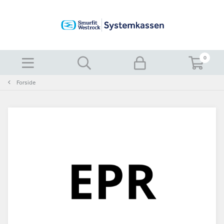
0
Forside