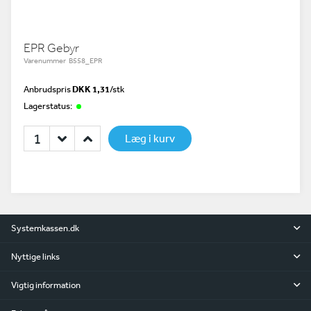
EPR Gebyr
Varenummer B558_EPR
Anbrudspris
DKK 1,31
/
stk
Lagerstatus:
Læg i kurv
Systemkassen.dk
Nyttige links
Vigtig information