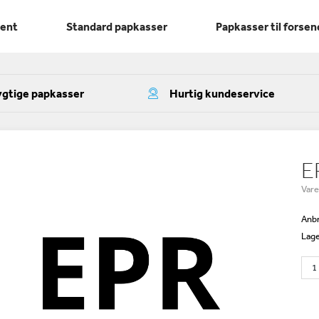
ment
Standard papkasser
Papkasser til forsen
gtige papkasser
Hurtig kundeservice
E
Var
Anbr
Lage