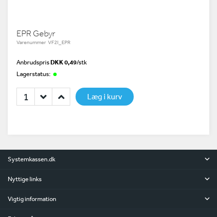
EPR Gebyr
Varenummer VF2I_EPR
Anbrudspris
DKK 0,49
/
stk
Lagerstatus:
Læg i kurv
Systemkassen.dk
Nyttige links
Vigtig information