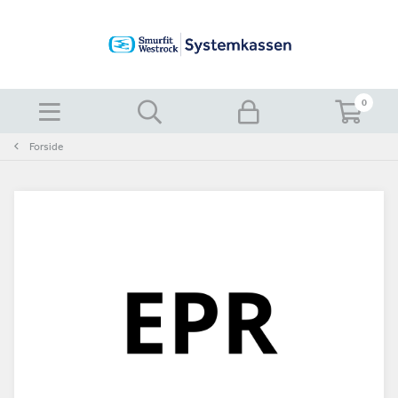
0
Forside