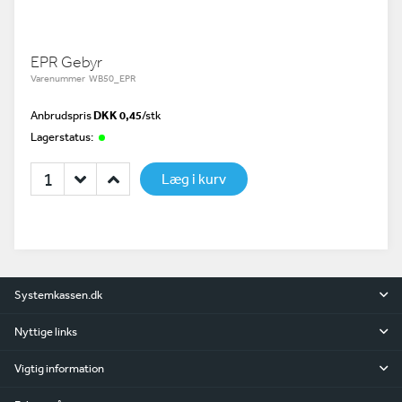
EPR Gebyr
Varenummer WB50_EPR
Anbrudspris
DKK 0,45
/
stk
Lagerstatus:
Læg i kurv
Systemkassen.dk
Nyttige links
Vigtig information