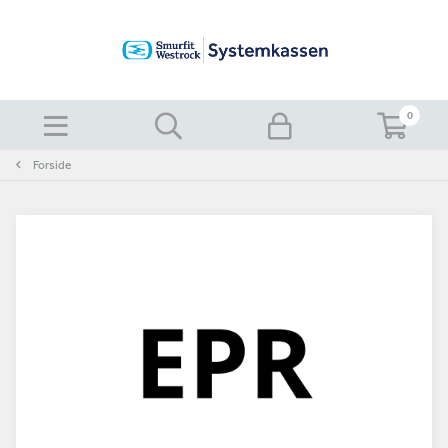
0
Forside