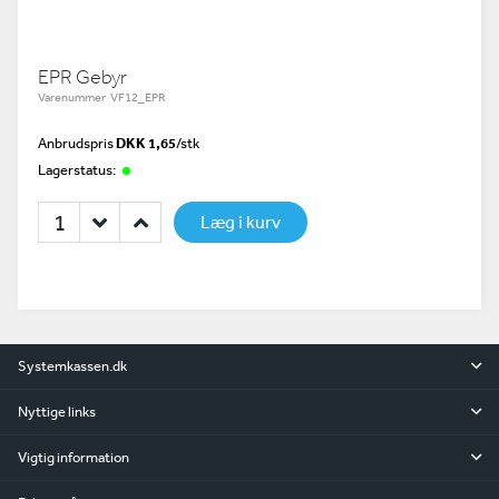
EPR Gebyr
Varenummer VF12_EPR
Anbrudspris
DKK 1,65
/
stk
Lagerstatus:
Læg i kurv
Systemkassen.dk
Nyttige links
Vigtig information