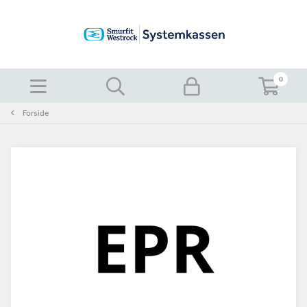
0
Forside