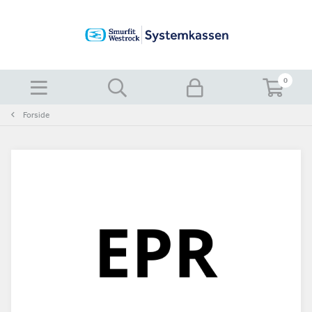
0
Forside