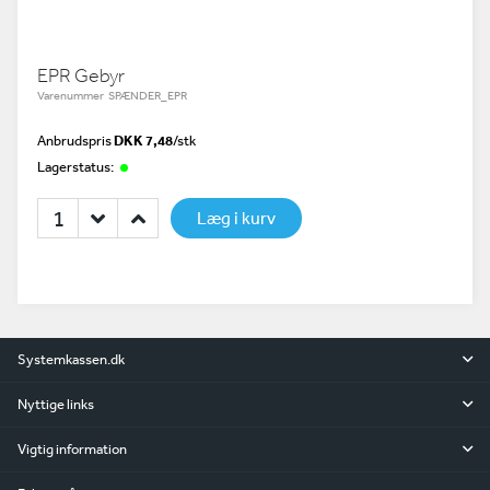
EPR Gebyr
Varenummer SPÆNDER_EPR
Anbrudspris
DKK 7,48
/
stk
Lagerstatus:
Læg i kurv
Systemkassen.dk
Nyttige links
Vigtig information