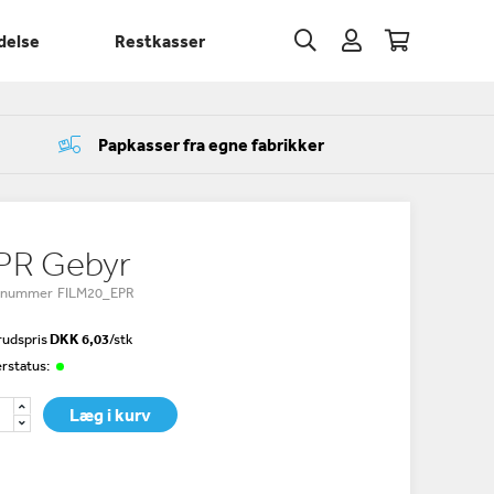
delse
Restkasser
Papkasser fra egne fabrikker
PR Gebyr
enummer FILM20_EPR
udspris
DKK 6,03
/
stk
rstatus:
Læg i kurv