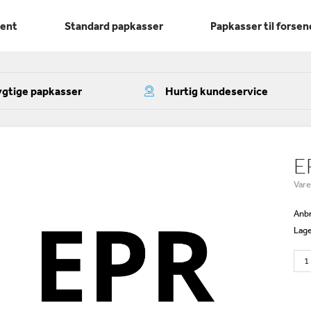
ment
Standard papkasser
Papkasser til forsen
gtige papkasser
Hurtig kundeservice
E
Var
Anbr
Lage