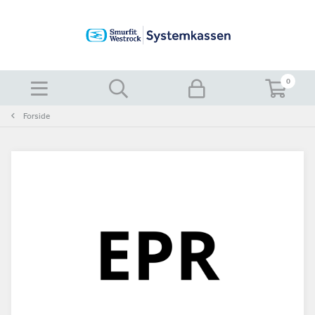
0
Forside