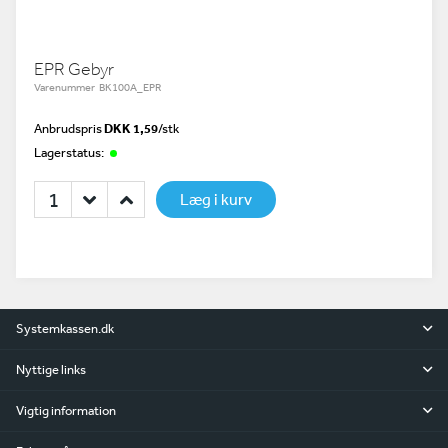
EPR Gebyr
Varenummer BK100A_EPR
Anbrudspris
DKK 1,59
/
stk
Lagerstatus:
Læg i kurv
Systemkassen.dk
Nyttige links
Vigtig information