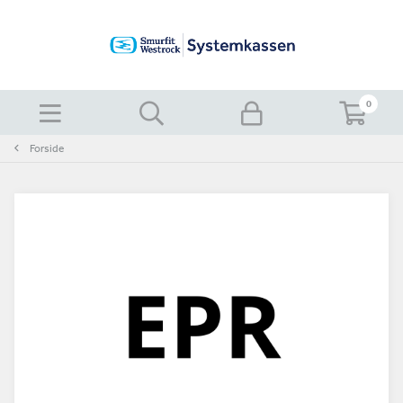
0
Forside