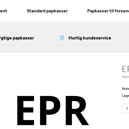
ment
Standard papkasser
Papkasser til forsen
gtige papkasser
Hurtig kundeservice
E
Var
Anbr
Lage