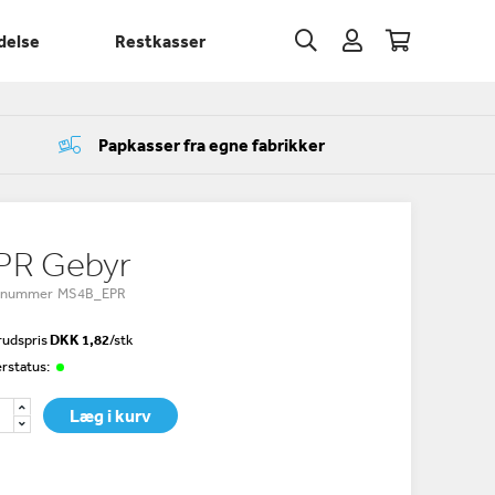
delse
Restkasser
Papkasser fra egne fabrikker
PR Gebyr
enummer MS4B_EPR
udspris
DKK 1,82
/
stk
rstatus:
Læg i kurv