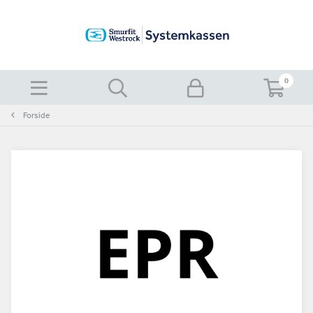
0
Forside