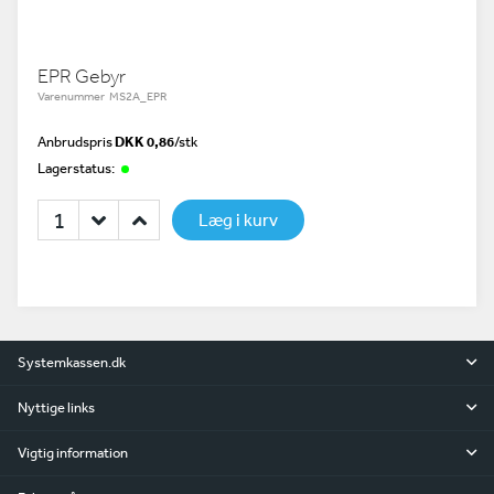
EPR Gebyr
Varenummer MS2A_EPR
Anbrudspris
DKK 0,86
/
stk
Lagerstatus:
Læg i kurv
Systemkassen.dk
Nyttige links
Vigtig information