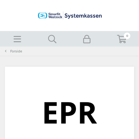
0
Forside