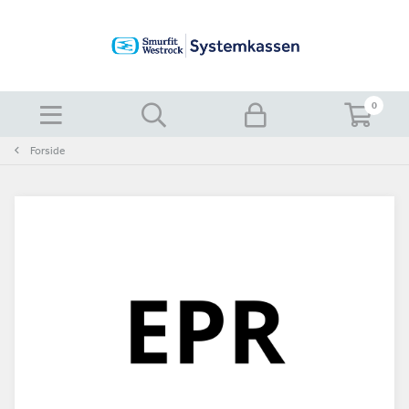
0
Forside