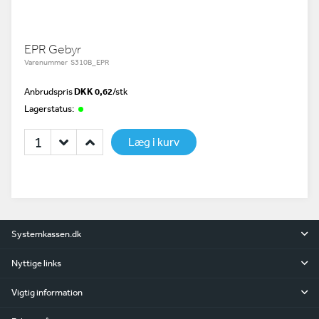
EPR Gebyr
Varenummer S310B_EPR
Anbrudspris
DKK 0,62
/
stk
Lagerstatus:
Læg i kurv
Systemkassen.dk
Nyttige links
Vigtig information