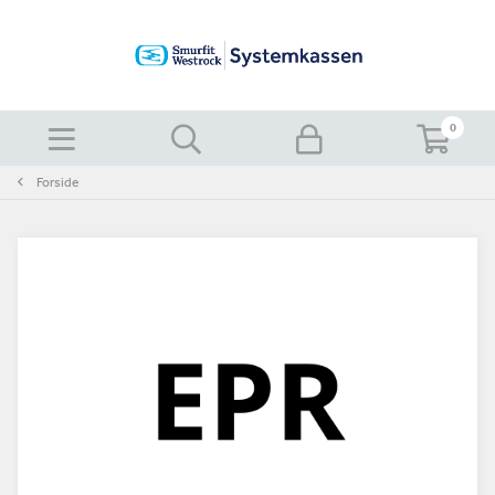
0
Forside