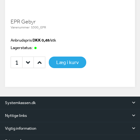
EPR Gebyr
Varenummer S300_EPR
Anbrudspris
DKK 0,48
/
stk
Lagerstatus:
Læg i kurv
Systemkassen.dk
Nyttige links
Vigtig information