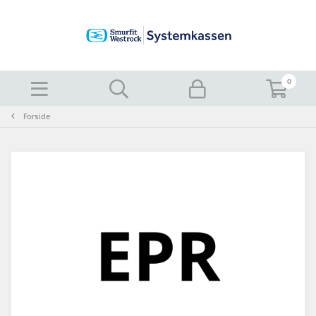
0
Forside