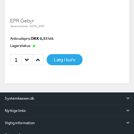
EPR Gebyr
Varenummer S230_EPR
Anbrudspris
DKK 0,37
/
stk
Lagerstatus:
Læg i kurv
Systemkassen.dk
Nyttige links
Vigtig information