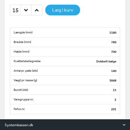
Læg i kurv
Længde (mm)
1180
Bredde (mm)
780
Højde (mm)
700
Kvalitetsbetegnelse
Dobbelt bølge
Antal pr. palle (stk)
140
Vægt pr. kasse (g)
3848
Bundt (stk)
15
Varegruppe nr.
2
Fefco nr.
201
Systemkassen.dk