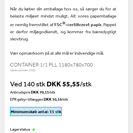
Når du køber din emballage hos os, så sørger du for at
belaste miljøet mindst muligt. Alt vores papemballage
®
er nemlig fremstillet af
FSC
-certificeret papir.
Pappet
er derfor miljøgodkendt, og kommer fra bæredygtigt
skovbrug.
Vær opmærksom på at alle mål er indvendige mål.
CONTAINER 1/1 PLL 1180x780x700
Varenummer E1D
Ved 140 stk
DKK 55,55
/stk
Anbrudspris
DKK 70,11
/
stk
EPR gebyr tillægges
DKK 10,16
/stk
Minimumskøb antal: 15 stk
Lagerstatus: