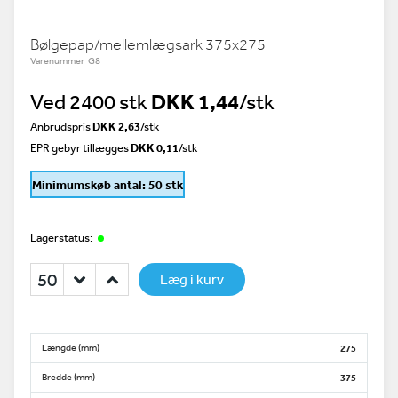
Bølgepap/mellemlægsark 375x275
Varenummer G8
Ved 2400 stk
DKK 1,44
/stk
Anbrudspris
DKK 2,63
/
stk
EPR gebyr tillægges
DKK 0,11
/stk
Minimumskøb antal: 50 stk
Lagerstatus:
Læg i kurv
Længde (mm)
275
Bredde (mm)
375