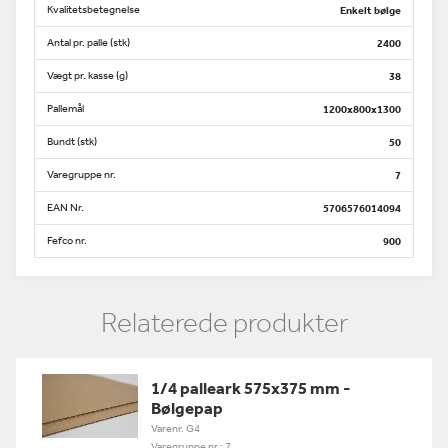
Kvalitetsbetegnelse
Enkelt bølge
Antal pr. palle (stk)
2400
Vægt pr. kasse (g)
38
Pallemål
1200x800x1300
Bundt (stk)
50
Varegruppe nr.
7
EAN Nr.
5706576014094
Fefco nr.
900
Relaterede produkter
1/4 palleark 575x375 mm -
Bølgepap
Varenr. G4
Varegruppe nr.: 7