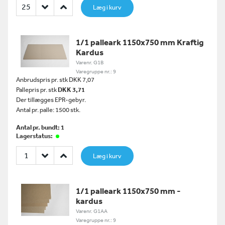
Læg i kurv
1/1 palleark 1150x750 mm Kraftig
Kardus
Varenr. G1B
Varegruppe nr.: 9
Anbrudspris pr. stk DKK 7,07
Pallepris pr. stk
DKK 3,71
Der tillægges EPR-gebyr.
Antal pr. palle: 1500 stk.
Antal pr. bundt: 1
Lagerstatus:
Læg i kurv
1/1 palleark 1150x750 mm -
kardus
Varenr. G1AA
Varegruppe nr.: 9