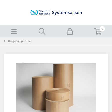
0
Bølgepap på rulle