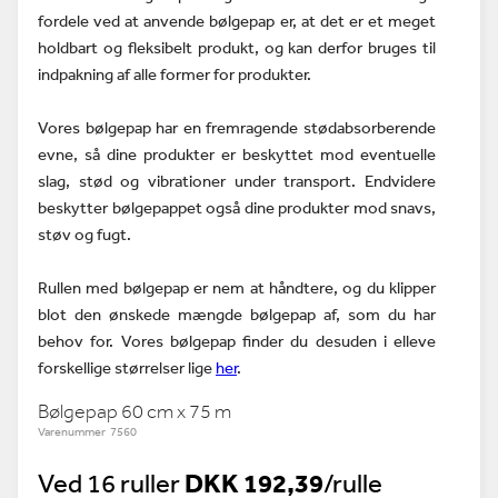
fordele ved at anvende bølgepap er, at det er et meget
holdbart og fleksibelt produkt, og kan derfor bruges til
indpakning af alle former for produkter.
Vores bølgepap har en fremragende stødabsorberende
evne, så dine produkter er beskyttet mod eventuelle
slag, stød og vibrationer under transport. Endvidere
beskytter bølgepappet også dine produkter mod snavs,
støv og fugt.
Rullen med bølgepap er nem at håndtere, og du klipper
blot den ønskede mængde bølgepap af, som du har
behov for. Vores bølgepap finder du desuden i elleve
forskellige størrelser lige
her
.
Bølgepap 60 cm x 75 m
Varenummer 7560
Ved 16 ruller
DKK 192,39
/rulle