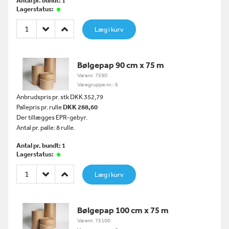
Antal pr. bundt: 1
Lagerstatus:
Læg i kurv
Bølgepap 90 cm x 75 m
Varenr. 7590
Varegruppe nr.: 6
Anbrudspris pr. stk DKK 352,79
Pallepris pr. rulle
DKK 288,60
Der tillægges EPR-gebyr.
Antal pr. palle: 8 rulle.
Antal pr. bundt: 1
Lagerstatus:
Læg i kurv
Bølgepap 100 cm x 75 m
Varenr. 75100