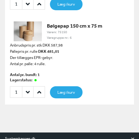
Læg i kurv
Bølgepap 150 cm x 75 m
Varenr. 75150
Varegruppe nr.: 6
Anbrudspris pr. stk DKK 587,98
Pallepris pr. rulle
DKK 481,01
Der tillægges EPR-gebyr.
Antal pr. palle: 4 rulle.
Antal pr. bundt: 1
Lagerstatus:
Læg i kurv
Systemkassen.dk