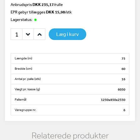
Anbrudspris
DKK 235,17
/
rulle
EPR gebyr tillægges
DKK 15,98
/stk
Lagerstatus:
Læg i kurv
Længde (m)
75
Bredde (cm)
60
Antal pr. palle (stk)
16
Vægt pr. kasse (g)
6050
Pallemål
1250x850x2550
Varegruppe nr.
6
Relaterede produkter