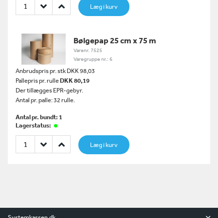
Læg i kurv
Bølgepap 25 cm x 75 m
Varenr. 7525
Varegruppe nr.: 6
Anbrudspris pr. stk DKK 98,03
Pallepris pr. rulle
DKK 80,19
Der tillægges EPR-gebyr.
Antal pr. palle: 32 rulle.
Antal pr. bundt: 1
Lagerstatus:
Læg i kurv
Systemkassen.dk