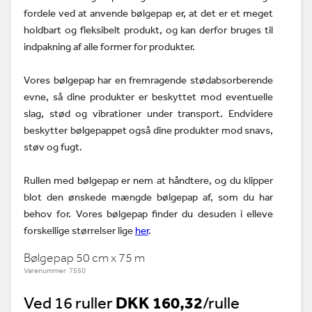
fordele ved at anvende bølgepap er, at det er et meget
holdbart og fleksibelt produkt, og kan derfor bruges til
indpakning af alle former for produkter.
Vores bølgepap har en fremragende stødabsorberende
evne, så dine produkter er beskyttet mod eventuelle
slag, stød og vibrationer under transport. Endvidere
beskytter bølgepappet også dine produkter mod snavs,
støv og fugt.
Rullen med bølgepap er nem at håndtere, og du klipper
blot den ønskede mængde bølgepap af, som du har
behov for. Vores bølgepap finder du desuden i elleve
forskellige størrelser lige
her
.
Bølgepap 50 cm x 75 m
Varenummer 7550
Ved 16 ruller
DKK 160,32
/rulle