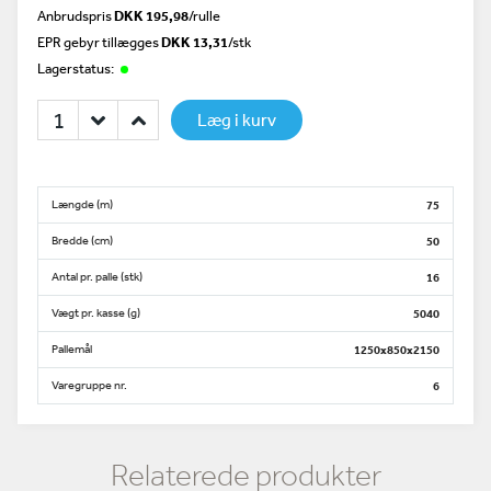
Anbrudspris
DKK 195,98
/
rulle
EPR gebyr tillægges
DKK 13,31
/stk
Lagerstatus:
Læg i kurv
Længde (m)
75
Bredde (cm)
50
Antal pr. palle (stk)
16
Vægt pr. kasse (g)
5040
Pallemål
1250x850x2150
Varegruppe nr.
6
Relaterede produkter