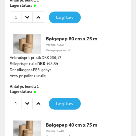
Antal pr. bundt: 1
Lagerstatus:
Læg i kurv
Bølgepap 60 cm x 75 m
Varenr. 7560
Varegruppe nr.: 6
Anbrudspris pr. stk DKK 235,17
Pallepris pr. rulle
DKK 192,39
Der tillægges EPR-gebyr.
Antal pr. palle: 16 rulle.
Antal pr. bundt: 1
Lagerstatus:
Læg i kurv
Bølgepap 40 cm x 75 m
Varenr. 7540