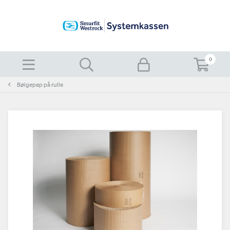
0
Bølgepap på rulle