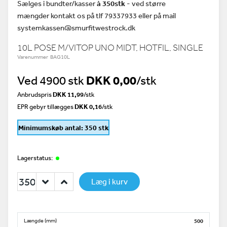
Sælges i bundter/kasser
à 350stk
- ved større
mængder kontakt os på tlf 79337933 eller på mail
systemkassen@smurfitwestrock.dk
10L POSE M/VITOP UNO MIDT, HOTFIL, SINGLE
Varenummer BAG10L
Ved 4900 stk
DKK 0,00
/stk
Anbrudspris
DKK 11,99
/
stk
EPR gebyr tillægges
DKK 0,16
/stk
Minimumskøb antal: 350 stk
Lagerstatus:
Læg i kurv
Længde (mm)
500