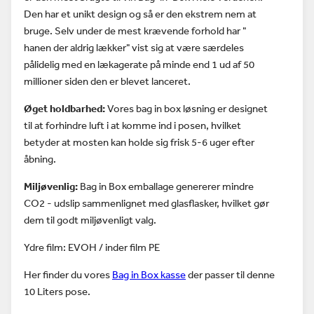
Den har et unikt design og så er den ekstrem nem at
bruge. Selv under de mest krævende forhold har "
hanen der aldrig lækker" vist sig at være særdeles
pålidelig med en lækagerate på minde end 1 ud af 50
millioner siden den er blevet lanceret.
Øget holdbarhed:
Vores bag in box løsning er designet
til at forhindre luft i at komme ind i posen, hvilket
betyder at mosten kan holde sig frisk 5-6 uger efter
åbning.
Miljøvenlig:
Bag in Box emballage genererer mindre
CO2 - udslip sammenlignet med glasflasker, hvilket gør
dem til godt miljøvenligt valg.
Ydre film: EVOH / inder film PE
Her finder du vores
Bag in Box kasse
der passer til denne
10 Liters pose.