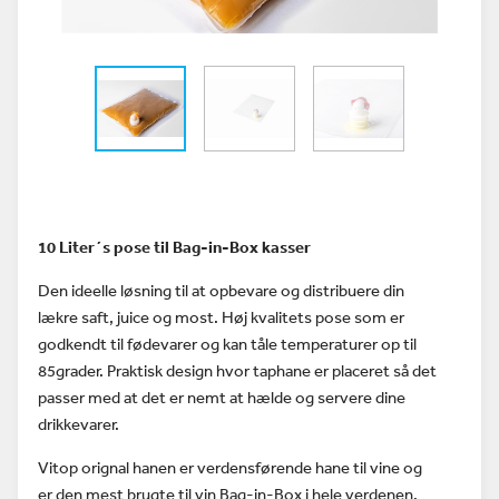
10 Liter´s pose til Bag-in-Box kasser
Den ideelle løsning til at opbevare og distribuere din
lækre saft, juice og most. Høj kvalitets pose som er
godkendt til fødevarer og kan tåle temperaturer op til
85grader. Praktisk design hvor taphane er placeret så det
passer med at det er nemt at hælde og servere dine
drikkevarer.
Vitop orignal hanen er verdensførende hane til vine og
er den mest brugte til vin Bag-in-Box i hele verdenen.