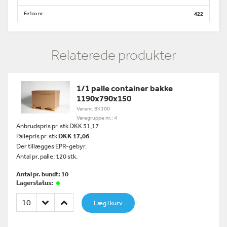
Fefco nr.
422
Relaterede produkter
1/1 palle container bakke
1190x790x150
Varenr. BK100
Varegruppe nr.: 4
Anbrudspris pr. stk DKK 31,17
Pallepris pr. stk
DKK 17,06
Der tillægges EPR-gebyr.
Antal pr. palle: 120 stk.
Antal pr. bundt: 10
Lagerstatus:
Læg i kurv