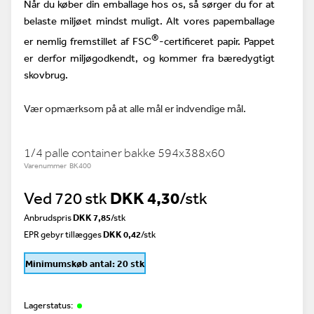
Når du køber din emballage hos os, så sørger du for at
belaste miljøet mindst muligt. Alt vores papemballage
®
er nemlig fremstillet af FSC
-certificeret papir. Pappet
er derfor miljøgodkendt, og kommer fra bæredygtigt
skovbrug.
Vær opmærksom på at alle mål er indvendige mål.
1/4 palle container bakke 594x388x60
Varenummer BK400
Ved 720 stk
DKK 4,30
/stk
Anbrudspris
DKK 7,85
/
stk
EPR gebyr tillægges
DKK 0,42
/stk
Minimumskøb antal: 20 stk
Lagerstatus: