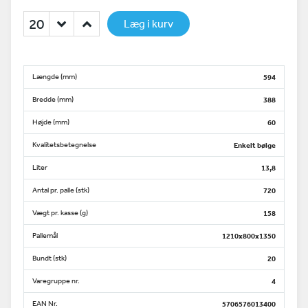
Læg i kurv
Længde (mm)
594
Bredde (mm)
388
Højde (mm)
60
Kvalitetsbetegnelse
Enkelt bølge
Liter
13,8
Antal pr. palle (stk)
720
Vægt pr. kasse (g)
158
Pallemål
1210x800x1350
Bundt (stk)
20
Varegruppe nr.
4
EAN Nr.
5706576013400